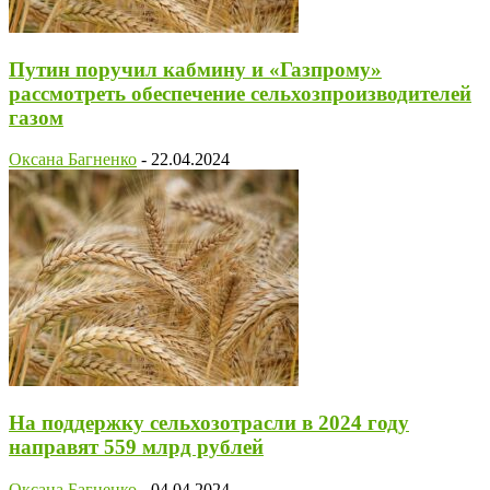
Путин поручил кабмину и «Газпрому»
рассмотреть обеспечение сельхозпроизводителей
газом
Оксана Багненко
-
22.04.2024
На поддержку сельхозотрасли в 2024 году
направят 559 млрд рублей
Оксана Багненко
-
04.04.2024