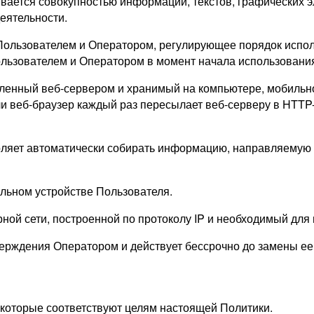
вается совокупностью информации, текстов, графических э
еятельности.
ользователем и Оператором, регулирующее порядок испол
ьзователем и Оператором в момент начала использования
ленный веб-сервером и хранимый на компьютере,
мобильно
и веб-браузер каждый раз пересылает веб-серверу в HTTP
воляет автоматически собирать информацию, направляемую 
льном устройстве Пользователя.
ной сети, построенной по протоколу IP и
необходимый для 
тверждения Оператором и действует бессрочно до замены е
, которые соответствуют целям настоящей Политики.