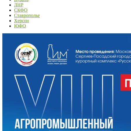
ЛНР
СКФО
Ставрополье
Херсон
ЮФО