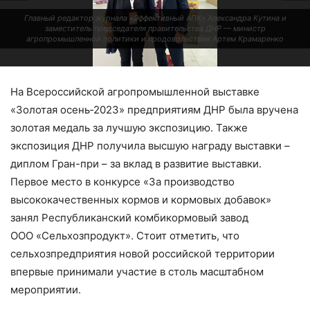
Главный редактор журнала «Эффективный АПК» Александра Кутина и
заместитель председателя правительства ДНР — ​министр
агропромышленной политики и продовольствия Артем Крамаренко
На Всероссийской агропромышленной выставке
«Золотая осень‑2023» предприятиям ДНР была вручена
золотая медаль за лучшую экспозицию. Также
экспозиция ДНР получила высшую награду выставки – ​
диплом Гран-при – ​за вклад в развитие выставки.
Первое место в конкурсе «За производство
высококачественных кормов и кормовых добавок»
Делегация ДНР на выставке «Золотая осень — 2023»
занял Республиканский комбикормовый завод
ООО «Сельхозпродукт». Стоит отметить, что
сельхозпредприятия новой российской территории
впервые принимали участие в столь масштабном
мероприятии.