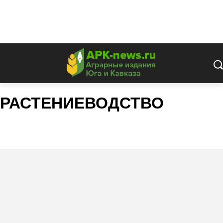
РАСТЕНИЕВОДСТВО
No-Till
Виноградарство
Зерновые
Масличные
Овощеводство
Садоводство
Селекция
Чаеводство