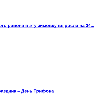
о района в эту зимовку выросла на 34...
аздник – День Трифона