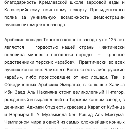
благодарность Кремлевской школе верховой езды и
Кавалерийскому почетному эскорту Президентского
полка за уникальную возможность демонстрации
лучших питомцев конзавода.
Арабские лошади Терского конного завода
уже 125 лет
являются
гордостью нашей страны. Фактически
половина мирового поголовья породы –
кровные
родственники терских «арабов».
Практически во всех
лучших конюшнях Ближнего Востока есть либо русские
«арабы», либо происходящие от них лошади. Так, в
Объединенных Арабских Эмиратах, в конюшне Халифа
Ибн Заед Аль Нахайяна стоит великолепный Нитагор,
рожденный и выращенный на Терском конном заводе, в
денниках
Аджман Студ есть красавец Карат от Кубинца
и Нерамры II. У Мухаммеда бен Рашид Аль Мактума
Чемпионом мира в одной из самых сложнейших конных