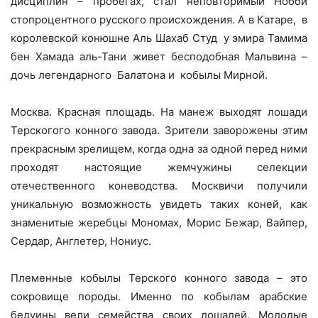
дисциплин – пробегах, стал неповторимый Нобби
стопроцентного русского происхождения. А в Катаре,
в
королевской конюшне Аль Шахаб Студ
у эмира Тамима
бен Хамада аль-Тани живет бесподобная Мальвина –
дочь легендарного
Балатона и
кобылы Мирной.
Москва. Красная площадь. На манеж выходят лошади
Терскогого конного завода. Зрители заворожены этим
прекрасным зрелищем, когда одна за одной перед ними
проходят настоящие жемчужины селекции
отечественного коневодства. Москвичи получили
уникальную возможность увидеть таких коней, как
знаменитые жеребцы Мономах, Морис Бежар, Вайпер,
Сердар, Англетер, Нониус.
Племенные кобылы Терского конного завода – это
сокровище породы. Именно по кобылам арабские
бедуины вели семейства своих лошадей. Молодые