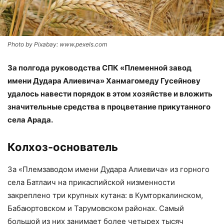
Photo by Pixabay: www.pexels.com
За полгода руководства СПК «Племенной завод
имени Дудара Алиевича» Ханмагомеду Гусейнову
удалось навести порядок в этом хозяйстве и вложить
значительные средства в процветание прикутанного
села Арада.
Колхоз-основатель
За «Племзаводом имени Дудара Алиевича» из горного
села Батлаич на прикаспийской низменности
закреплено три крупных кутана: в Кумторкалинском,
Бабаюртовском и Тарумовском районах. Самый
большой из них занимает более четырех тысяч