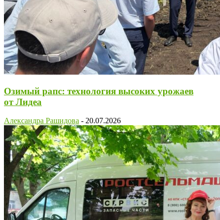
Озимый рапс: технология высоких урожаев
от Лидеа
Александра Рашидова
-
20.07.2026