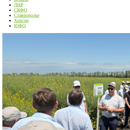
ЛНР
СКФО
Ставрополье
Херсон
ЮФО