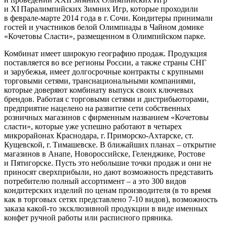
и ХI Паралимпийских Зимних Игр, которые проходили
в феврале-марте 2014 года в г. Сочи. Кондитеры принимали
гостей и участников белой Олимпиады в Чайном домике
«Кочетовы Сласти», размещенном в Олимпийском парке.
Комбинат имеет широкую географию продаж. Продукция
поставляется во все регионы России, а также страны СНГ
и зарубежья, имеет долгосрочные контракты с крупными
торговыми сетями, транснациональными компаниями,
которые доверяют комбинату выпуск своих ключевых
брендов. Работая с торговыми сетями и дистрибьюторами,
предприятие нацелено на развитие сети собственных
розничных магазинов с фирменным названием «Кочетовы
сласти», которые уже успешно работают в четырех
микрорайонах Краснодара, г. Приморско-Ахтарске, ст.
Кущевской, г. Тимашевске. В ближайших планах – ​открытие
магазинов в Анапе, Новороссийске, Геленджике, Ростове
и Пятигорске. Пусть это небольшие точки продаж и они не
приносят сверхприбыли, но дают возможность представить
потребителю полный ассортимент – ​а это 300 видов
кондитерских изделий по ценам производителя (в то время
как в торговых сетях представлено 7‑10 видов), возможность
заказа какой-то эксклюзивной продукции в виде именных
конфет ручной работы или расписного пряника.