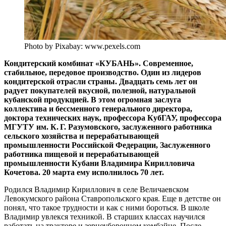
Photo by Pixabay: www.pexels.com
Кондитерский комбинат «КУБАНЬ». Современное,
стабильное, передовое производство. Один из лидеров
кондитерской отрас­ли страны. Двадцать семь лет он
радует покупателей вкусной, полезной, натуральной
кубанской продукцией. В этом огромная заслуга
коллектива и бессменного генерального директора,
доктора технических наук, профессора КубГАУ, профессора
МГУТУ им. К. Г. Разумовского, заслуженного работника
сельского хозяйства и перерабатывающей
промышленности Российской Федерации, Заслуженного
работника пищевой и перерабатывающей
промышленности Кубани Владимира Кирилловича
Кочетова. 20 марта ему исполнилось 70 лет.
Родился Владимир Кириллович в селе Величаевском
Левокумского района Ставропольского края. Еще в детстве он
понял, что такое трудности и как с ними бороться. В школе
Владимир увлекся техникой. В старших классах научился
работать на тракторе и зерноуборочном комбайне. После