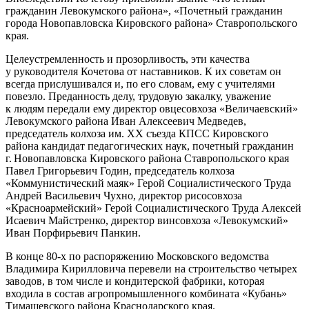
гражданин Левокумского района», «Почетный гражданин
города Новопавловска Кировского района» Ставропольского
края.
Целеустремленность и прозорливость, эти качества
у руководителя Кочетова от наставников. К их советам он
всегда прислушивался и, по его словам, ему с учителями
повезло. Преданность делу, трудовую закалку, уважение
к людям передали ему директор овцесовхоза «Величаевский»
Левокумского района Иван Алексеевич Медведев,
председатель колхоза им. ХХ съез­да КПСС Кировского
района кандидат педагогических наук, почетный гражданин
г. Новопавловска Кировского района Ставропольского края
Павел Григорьевич Годин, председатель колхоза
«Коммунистический маяк» Герой Социалистического Труда
Андрей Васильевич Чухно, директор рисосовхоза
«Красноармейский» Герой Социалистического Труда Алексей
Исаевич Майстренко, директор винсовхоза «Левокумский»
Иван Порфирьевич Панкин.
В конце 80-х по распоряжению Мос­ковского ведомства
Владимира Кирилловича перевели на строительство четырех
заводов, в том числе и кондитерской фабрики, которая
входила в состав агропромышленного комбината «Кубань»
Тимашевского района Краснодарского края.