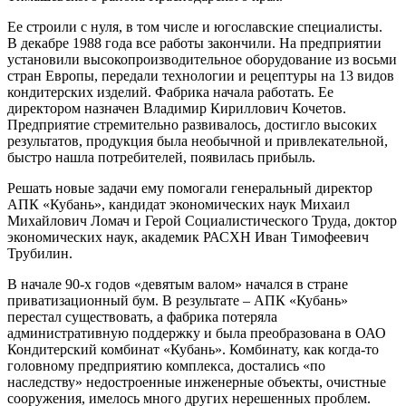
Ее строили с нуля, в том числе и югославские специалисты.
В декабре 1988 года все работы закончили. На предприятии
установили высокопроизводительное оборудование из восьми
стран Европы, передали технологии и рецептуры на 13 видов
кондитерских изделий. Фабрика начала работать. Ее
директором назначен Владимир Кириллович Кочетов.
Предприятие стремительно развивалось, достигло высоких
результатов, продукция была необычной и привлекательной,
быстро нашла потребителей, появилась прибыль.
Решать новые задачи ему помогали генеральный директор
АПК «Кубань», кандидат экономических наук Михаил
Михайлович Ломач и Герой Социалистического Труда, доктор
экономических наук, академик РАСХН Иван Тимофеевич
Трубилин.
В начале 90-х годов «девятым валом» начался в стране
приватизационный бум. В результате – ​АПК «Кубань»
перестал существовать, а фабрика потеряла
административную поддержку и была преобразована в ОАО
Кондитерский комбинат «Кубань». Комбинату, как когда-то
головному предприятию комплекса, достались «по
наследству» недостроенные инженерные объекты, очистные
сооружения, имелось много других нерешенных проб­лем.