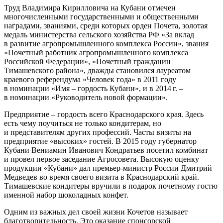
Труд Владимира Кирилловича на Кубани отмечен
многочисленными государственными и общественными
наградами, званиями, среди которых орден Почета, золотая
медаль министерства сельского хозяйства РФ «За вклад
в развитие агропромышленного комплекса России», звания
«Почетный работник агропромышленного комплекса
Российской Федерации», «Почетный гражданин
Тимашевского района», дважды становился лауреатом
краевого референдума «Человек года» в 2011 году
в номинации «Имя – ​гордость Кубани», и в 2014 г. – ​
в номинации «Руководитель новой формации».
Предприятие – ​гордость всего Краснодарского края. Здесь
есть чему поучиться не только кондитерам, но
и представителям других профессий. Часты визиты на
предприятие «высоких» гостей. В 2015 году губернатор
Кубани Вениамин Иванович Кондратьев посетил комбинат
и провел первое заседание Агросовета. Высокую оценку
продукции «Кубани» дал премьер-министр России Дмитрий
Медведев во время своего визита в Краснодарский край.
Тимашевские кондитеры вручили в подарок почетному гостю
именной набор шоколадных конфет.
Одним из важных дел своей жизни Кочетов называет
благотворительность. Это оказание спонсорской