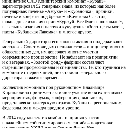
инициативе ОАО Кондитерский комбинат «Кубань»
зарегистрировал 52 товарных знака, из которых наиболее
популярные: печенье «Азбука» и «Кубаночка», пряники,
печенье и конфеты под брендом «Кочетовы Сласти»,
шоколадные изделия серии «Буржуй. Все будет в шоколаде!»,
вафельные изделия и палочки кукурузные «Золотце ты мое!»,
пасты «Кубанская Лакомка» и многое другое.
Генеральный директор и его коллеги активно поддерживают
молодежь. Совет молодых специалистов – ​инициатор многих
общественных дел, им доверяют многие участки
современного производства. Не забывают на предприятии
и о ветеранах. «Золотой фонд» фабрики составляют
старейшие профессионалы и специалисты. Те, кто трудился на
комбинате с первых дней, не оставили генерального
директора в тяжелые времена.
Коллектив комбината под руководством Владимира
Кирилловича принимает активное участие во всех значимых
мероприятиях, форумах, конференциях, выставках,
представляя кондитерскую отрасль Кубани на региональном,
федеральном и международном уровне.
В 2014 году коллектив комбината принял участие
в важнейшем событии мирового масштаба – ​подготовке
и проведении ХХII Зимних Олимпийских Игр