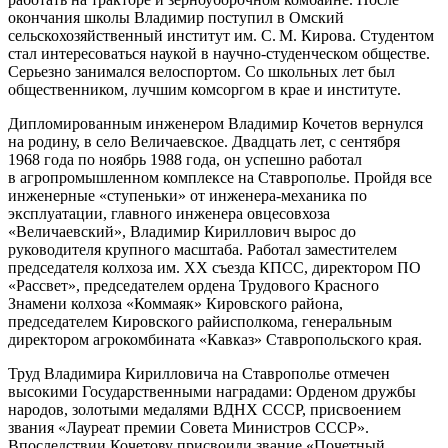
окончания школы Владимир поступил в Омский
сельскохозяйственный институт им. С. М. Кирова. Студентом
стал интересоваться наукой в научно-студенческом обществе.
Серьезно занимался велоспортом. Со школьных лет был
общественником, лучшим комсоргом в крае и институте.
Дипломированным инженером Владимир Кочетов вернулся
на родину, в село Величаевское. Двадцать лет, с сентября
1968 года по ноябрь 1988 года, он успешно работал
в агропромышленном комплексе на Ставрополье. Пройдя все
инженерные «ступеньки» от инженера-механика по
эксплуатации, главного инженера овцесовхоза
«Величаевский», Владимир Кириллович вырос до
руководителя крупного масштаба. Работал заместителем
председателя колхоза им. ХХ съезда КПСС, директором ПО
«Рассвет», председателем ордена Трудового Красного
Знамени колхоза «Коммаяк» Кировского района,
председателем Кировского райисполкома, генеральным
директором агрокомбината «Кавказ» Ставропольского края.
Труд Владимира Кирилловича на Ставрополье отмечен
высокими Государственными наградами: Орденом дружбы
народов, золотыми медалями ВДНХ СССР, присвоением
звания «Лауреат премии Совета Министров СССР».
Впоследствии Кочетову присвоили звание «Почетный