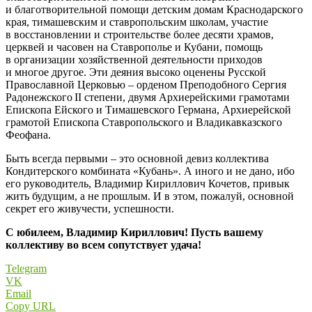
и благотворительной помощи детским домам Краснодарского
края, тимашевским и ставропольским школам, участие
в восстановлении и строительстве более десяти храмов,
церквей и часовен на Ставрополье и Кубани, помощь
в организации хозяйственной деятельности приходов
и многое другое. Эти деяния высоко оценены Русской
Православной Церковью – ​орденом Преподобного Сергия
Радонежского II степени, двумя Архиерейскими грамотами
Епископа Ейского и Тимашевского Германа, Архиерейской
грамотой Епископа Ставропольского и Владикавказского
Феофана.
Быть всегда первыми – ​это основной девиз коллектива
Кондитерского комбината «Кубань». А иного и не дано, ибо
его руководитель, Владимир Кириллович Кочетов, привык
жить будущим, а не прошлым. И в этом, пожалуй, основной
секрет его живучести, успешности.
С юбилеем, Владимир Кириллович! Пусть вашему
коллективу во всем сопутствует удача!
Telegram
VK
Email
Copy URL