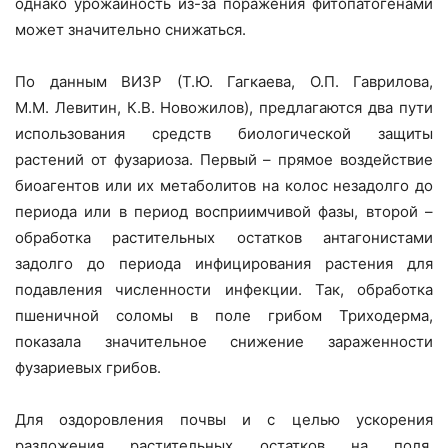
однако урожайность из-за поражения фитопатогенами
может значительно снижаться.
По данным ВИЗР (Т.Ю. Гагкаева, О.П. Гаврилова,
М.М. Левитин, К.В. Новожилов), предлагаются два пути
использования средств биологической защиты
растений от фузариоза. Первый – прямое воздействие
биоагентов или их метаболитов на колос незадолго до
периода или в период восприимчивой фазы, второй –
обработка растительных остатков антагонистами
задолго до периода инфицирования растения для
подавления численности инфекции. Так, обработка
пшеничной соломы в поле грибом Триходерма,
показала значительное снижение зараженности
фузариевых грибов.
Для оздоровления почвы и с целью ускорения
разложения растительных остатков на поля,