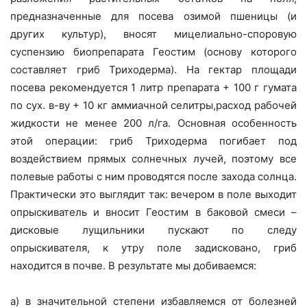
предназначенные для посева озимой пшеницы (и
других культур), вносят мицелиально-споровую
суспензию биопрепарата Геостим (основу которого
составляет гриб Триходерма). На гектар площади
посева рекомендуется 1 литр препарата + 100 г гумата
по сух. в-ву + 10 кг аммиачной селитры,расход рабочей
жидкости не менее 200 л/га. Основная особенность
этой операции: гриб Триходерма погибает под
воздействием прямых солнечных лучей, поэтому все
полевые работы с ним проводятся после захода солнца.
Практически это выглядит так: вечером в поле выходит
опрыскиватель и вносит Геостим в баковой смеси –
дисковые лущильники пускают по следу
опрыскивателя, к утру поле задисковано, гриб
находится в почве. В результате мы добиваемся:
а) в значительной степени избавляемся от болезней