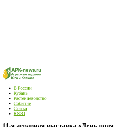
В России
Кубань
Растениеводство
Событие
Статьи
ЮФО
11-я аграрная выставка «День поля