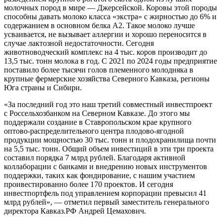
молочных пород в мире — Джерсейской. Коровы этой породы
способны давать молоко класса «экстра» с жирностью до 6% и
содержанием в основном белка А2. Такое молоко лучше
усваивается, не вызывает аллергии и хорошо переносится в
случае лактозной недостаточности. Сегодня
животноводческий комплекс на 4 тыс. коров производит до
13,5 тыс. тонн молока в год. С 2021 по 2024 годы предприятие
поставило более тысячи голов племенного молодняка в
крупные фермерские хозяйства Северного Кавказа, регионы
Юга страны и Сибири.
«За последний год это наш третий совместный инвестпроект
с Россельхозбанком на Северном Кавказе. До этого мы
поддержали создание в Ставропольском крае крупного
оптово-распределительного центра плодово-ягодной
продукции мощностью 30 тыс. тонн и плодохранилища почти
на 5,5 тыс. тонн. Общий объем инвестиций в эти три проекта
составил порядка 7 млрд рублей. Благодаря активной
коллаборации с банками и внедрению новых инструментов
поддержки, таких как фондирование, с нашим участием
проивестированно более 170 проектов. И сегодня
инвестпортфель под управлением корпорации превысил 41
млрд рублей», — отметил первый заместитель генерального
директора Кавказ.РФ Андрей Цемахович.