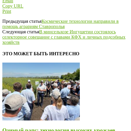
Email
Copy URL
Print
Предыдущая статья
Космические технологии направили в
помощь аграриям Ставрополья
Следующая статья
В минсельхозе Ингушетии состоялось
селекторное совещание с главами КФХ и личных подсобных
хозяйств
ЭТО МОЖЕТ БЫТЬ ИНТЕРЕСНО
Озимый рапс: технология высоких урожаев