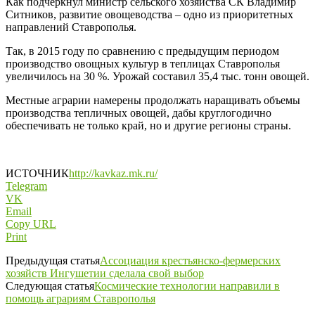
Как подчеркнул министр сельского хозяйства СК Владимир
Ситников, развитие овощеводства – одно из приоритетных
направлений Ставрополья.
Так, в 2015 году по сравнению с предыдущим периодом
производство овощных культур в теплицах Ставрополья
увеличилось на 30 %. Урожай составил 35,4 тыс. тонн овощей.
Местные аграрии намерены продолжать наращивать объемы
производства тепличных овощей, дабы круглогодично
обеспечивать не только край, но и другие регионы страны.
ИСТОЧНИК
http://kavkaz.mk.ru/
Telegram
VK
Email
Copy URL
Print
Предыдущая статья
Ассоциация крестьянско-фермерских
хозяйств Ингушетии сделала свой выбор
Следующая статья
Космические технологии направили в
помощь аграриям Ставрополья