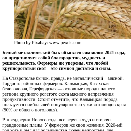
Photo by Pixabay: www.pexels.com
Белый металлический бык объявлен символом 2021 года,
он представляет собой благородство, мудрость и
решительность. Фермеры же уверены, что любой
крупнорогатый скот – это символ достатка и силы.
На Ставрополье бычок, правда, не металлический – мясной.
Гордость районных фермеров. Калмыцкая, Казахская
белоголовая, Герефордская — основные породы нашего
региона крупного рогатого скота мясного направления
продуктивности. Стоит отметить, что Калмыцкая порода
пользуется наибольшей популярностью у животноводов края
(50% от общего поголовья).
В преддверии Нового года, все верят в чудо и стороят
грандиозные планы. У фермеров же свои желания. 2020-ый
год хоть и был для большинства людей непростым, для