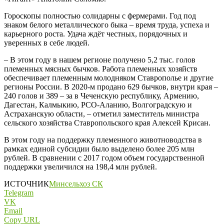
Гороскопы полностью солидарны с фермерами. Год под
знаком белого металлического быка – время труда, успеха и
карьерного роста. Удача ждёт честных, порядочных и
уверенных в себе людей.
– В этом году в нашем регионе получено 5,2 тыс. голов
племенных мясных бычков. Работа племенных хозяйств
обеспечивает племенным молодняком Ставрополье и другие
регионы России. В 2020-м продано 629 бычков, внутри края –
240 голов и 389 – за в Чеченскую республику, Армению,
Дагестан, Калмыкию, РСО-Аланию, Волгоградскую и
Астраханскую области, – отметил заместитель министра
сельского хозяйства Ставропольского края Алексей Крисан.
В этом году на поддержку племенного животноводства в
рамках единой субсидии было выделено более 205 млн
рублей. В сравнении с 2017 годом объем государственной
поддержки увеличился на 198,4 млн рублей.
ИСТОЧНИК
Минсельхоз СК
Telegram
VK
Email
Copy URL