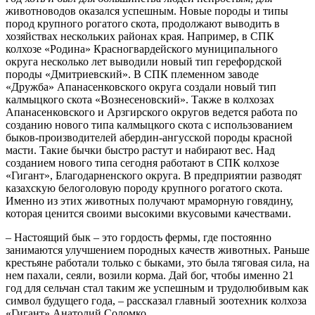
животноводов оказался успешным. Новые породы и типы
пород крупного рогатого скота, продолжают выводить в
хозяйствах нескольких районах края. Например, в СПК
колхозе «Родина» Красногвардейского муниципального
округа несколько лет выводили новый тип герефордской
породы «Дмитриевский». В СПК племенном заводе
«Дружба» Апанасенковского округа создали новый тип
калмыцкого скота «Вознесеновский». Также в колхозах
Апанасенковского и Арзгирского округов ведется работа по
созданию нового типа калмыцкого скота с использованием
быков-производителей абердин-ангусской породы красной
масти. Такие бычки быстро растут и набирают вес. Над
созданием нового типа сегодня работают в СПК колхозе
«Гигант», Благодарненского округа. В предприятии разводят
казахскую белоголовую породу крупного рогатого скота.
Именно из этих животных получают мраморную говядину,
которая ценится своими высокими вкусовыми качествами.
– Настоящий бык – это гордость фермы, где постоянно
занимаются улучшением породных качеств животных. Раньше
крестьяне работали только с быками, это была тяговая сила, на
нем пахали, сеяли, возили корма. Дай бог, чтобы именно 21
год для сельчан стал таким же успешным и трудолюбивым как
символ будущего года, – рассказал главный зоотехник колхоза
«Гигант» Анатолий Соломко.