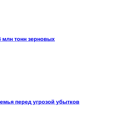
4 млн тонн зерновых
земья перед угрозой убытков