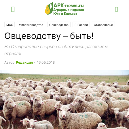
МСХ
Животноводство
Овцеводство
В России
Ставрополье
Овцеводству – быть!
Статьи
На Ставрополье всерьёз озаботились развитием
отрасли
Автор
Редакция
-
16.05.2018