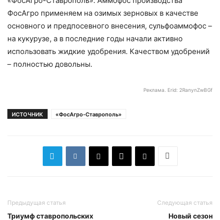
«ФосАгро-Ставрополь». Аммофос производства
ФосАгро применяем на озимых зерновых в качестве
основного и предпосевного внесения, сульфоаммофос –
на кукурузе, а в последние годы начали активно
использовать жидкие удобрения. Качеством удобрений
– полностью довольны.
Реклама. Erid: 2RanynZwBGf
ИСТОЧНИК
«ФосАгро-Ставрополь»
Предыдущая статья
Следующая статья
Триумф ставропольских
Новый сезон