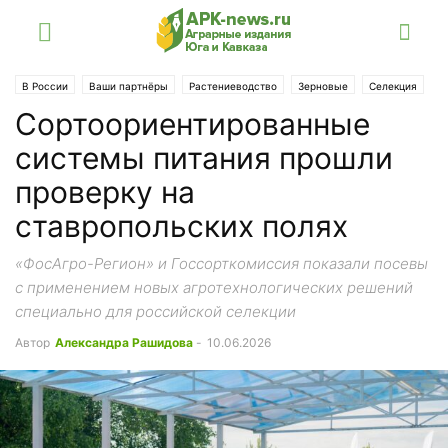
В России
Ваши партнёры
Растениеводство
Зерновые
Селекция
Сортоориентированные
Ставрополье
Статьи
системы питания прошли
проверку на
ставропольских полях
«ФосАгро-Регион» и Госсорткомиссия показали посевы
с применением новых агротехнологических решений
специально для российской селекции
Автор
Александра Рашидова
-
10.06.2026