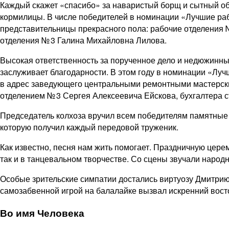
Каждый скажет «спасибо» за наваристый борщ и сытный обе
кормилицы. В числе победителей в номинации «Лучшие раб
представительницы прекрасного пола: рабочие отделения 
отделения № 3 Галина Михайловна Лилова.
Высокая ответственность за порученное дело и недюжинный
заслуживает благодарности. В этом году в номинации «Лу
в адрес заведующего центральными ремонтными мастерск
отделением № 3 Сергея Алексеевича Ейскова, бухгалтера
Председатель колхоза вручил всем победителям памятные 
которую получил каждый передовой труженик.
Как известно, песня нам жить помогает. Праздничную цере
так и в танцевальном творчестве. Со сцены звучали народн
Особые зрительские симпатии достались виртуозу Дмитри
самозабвенной игрой на балалайке вызвал искренний восто
Во имя Человека