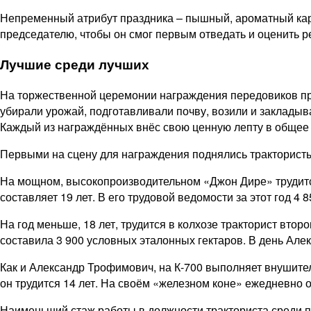
Непременный атрибут праздника – пышный, ароматный кара
председателю, чтобы он смог первым отведать и оценить ре
Лучшие среди лучших
На торжественной церемонии награждения передовиков прои
убирали урожай, подготавливали почву, возили и заклад
Каждый из награждённых внёс свою ценную лепту в общее д
Первыми на сцену для награждения поднялись трактористы,
На мощном, высокопроизводительном «Джон Дире» трудится
составляет 19 лет. В его трудовой ведомости за этот год 
На год меньше, 18 лет, трудится в колхозе тракторист вто
составила 3 900 условных эталонных гектаров. В день Ал
Как и Александр Трофимович, на К‑700 выполняет внушите
он трудится 14 лет. На своём «железном коне» ежедневно о
Наименьший стаж работы в должности тракториста среди пе