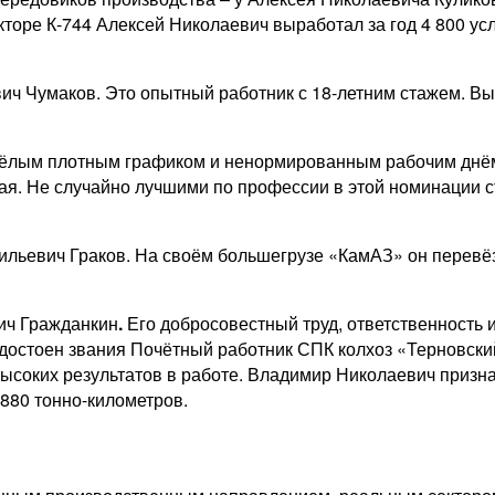
кторе К‑744 Алексей Николаевич выработал за год 4 800 у
ич Чумаков. Это опытный работник с 18-летним стажем. В
яжёлым плотным графиком и ненормированным рабочим днём 
я. Не случайно лучшими по профессии в этой номинации ст
ильевич Граков. На своём большегрузе «КамАЗ» он перевёз
ич Гражданкин
.
Его добросовестный труд, ответственность 
достоен звания Почётный работник СПК колхоз «Терновски
высоких результатов в работе. Владимир Николаевич призн
 880 тонно-километров.