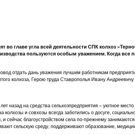
ят во главе угла всей деятельности СПК колхоз «Терно
роизводства пользуются особым уважением. Когда все п
повод отдать дань уважения лучшим работникам предприяти
ого колхоза, Герою труда Ставрополья Ивану Андреевичу 
лет назад на средства сельхозпредприятия – уютное место 
а колхозы и совхозы всегда заботились о досуге, социаль
м, и сейчас благоустройством села по-прежнему занимаютс
ивают сельскую среду, поддерживают образование, медицину 