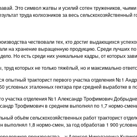
вай. Это символ жатвы и усилий сотен тружеников, чьими 
зультат труда колхозников за весь сельскохозяйственный г
зводства чествовали тех, кто достиг выдающихся успехов 
ывали на хранение выращенную продукцию. Среди лучших п
ело. Но есть среди них уникальные кадры, от которых зави
 труд которых не только тяжёлый, но и максимально ответ
 опытный тракторист первого участка отделения № 1 Андре
4 850 условных эталонных гектара при средней выработке в 
рого участка отделения № 1 Александр Трофимович Добрыдне
ександр Трофимович в среднем выполнял по 1,7 нормо-смен
льный объём сельскохозяйственных работ тракторист отдел
н выполнял 1,8 нормо-смен, за год обработав 1 900 условн
редовиков производства – у Алексея Николаевича Куликова