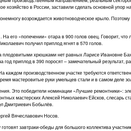
ощным производственным направлением, реальным секторо
е хозяйство в России, заставили сделать основной упор на
 понемногу возрождается животноводческое крыло. Поэтом
а его «попечении» отара в 900 голов овец. Говорит, что ле
иколаевич получил приплод ягнят в 570 голов.
 за плодовитыми хрюшками нет равных Ларисе Ивановне Ба
за год приплод в 390 поросят – замечательный результат,
На каж­дом производственном участке требуются ответстве
ремя мастеровитые руки умельцев стали и в самом деле зол
ения. Это победители номинации «Лучшие ремонтники»: эл
нтных мастерских Алексей Николаевич Ейсков, слесарь ст
ел Дмитриевич Бобылёв.
ергей Вячеславович Носов.
готовят завтраки-обеды для большого коллектива участник