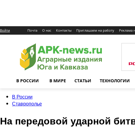
Войти
Почта
О нас
Контакты
Приглашаем на работу
Реклама н
В РОССИИ
В МИРЕ
СТАТЬИ
ТЕХНОЛОГИИ
В России
Ставрополье
На передовой ударной бит