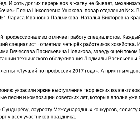
д. И хоть долгих перерывов в жатву не бывает, механизато
очие» Елена Николаевна Ушакова, повар отделения № 3. В
№ 1 Лариса Ивановна Пальчикова, Наталья Викторовна Крас
 профессионализм отличает работу специалистов. Каждый и
чший специалист» отметили четырёх работников хозяйства.
ими Вячеслава Васильевича Новикова, заведующей током 
 станции технического обслуживания Людмилы Васильевны 
ленты «Лучший по профессии 2017 года». А приятным допо
монию украсили яркие выступления творческих коллективов
ые песни и композиции советских лет, которые вполне уже 
ю Сундырёву, лауреату Международных конкурсов, солисту
рг у всех участников праздника.