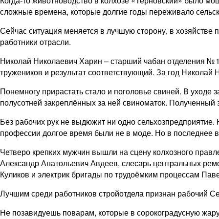
Когда-то животноводство в колхозе «Терновский» было м
сложные времена, которые долгие годы переживало сельско
Сейчас ситуация меняется в лучшую сторону, в хозяйстве
работники отрасли.
Николай Николаевич Харин – старший чабан отделения № 1. Н
тружеников и результат соответствующий. За год Николай Н
Понемногу прирастать стало и поголовье свиней. В уходе
полусотней закреплённых за ней свиноматок. Полученный 
Без рабочих рук не выдюжит ни одно сельхозпредприятие. 
профессии долгое время были не в моде. Но в последнее в
Четверо крепких мужчин вышли на сцену колхозного правл
Александр Анатольевич Авдеев, слесарь центральных ремо
Куликов и электрик бригады по трудоёмким процессам Пав
Лучшим среди работников стройотдела признан рабочий С
Не позавидуешь поварам, которые в сорокоградусную жару 