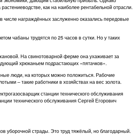
м экономики, дающим стабильную прибыль. Однако
 растениеводстве, как на наиболее рентабельной отрасли.
у в числе награждённых заслуженно оказались передовые
том чабаны трудятся по 25 часов в сутки. Но у таких
жановой. На свинотоварной ферме она ухаживает за
 радующий хрюканьем подрастающих «пятачков».
нные люди, на которых можно положиться. Рабочие
отыми – такие работники в хозяйствах на вес золота.
ектрогазосварщик станции технического обслуживания
анции технического обслуживания Сергей Егорович
ов уборочной страды. Это труд тяжёлый, но благодарный.