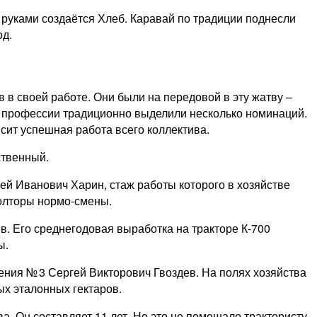
руками создаётся Хлеб. Каравай по традиции поднесли
од.
в своей работе. Они были на передовой в эту жатву –
о профессии традиционно выделили несколько номинаций.
сит успешная работа всего коллектива.
ственный.
й Иванович Харин, стаж работы которого в хозяйстве
полторы нормо-смены.
в. Его среднегодовая выработка на тракторе К‑700
ы.
ения № 3 Сергей Викторович Гвоздев. На полях хозяйства
ых эталонных гектаров.
. Он составляет 11 лет. Но это не помешало трактористу