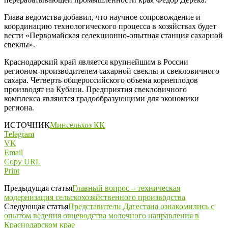
Глава ведомства добавил, что научное сопровождение и
координацию технологического процесса в хозяйствах будет
вести «Первомайская селекционно-опытная станция сахарной
свеклы».
Краснодарский край является крупнейшим в России
регионом-производителем сахарной свеклы и свекловичного
сахара. Четверть общероссийского объема корнеплодов
производят на Кубани. Предприятия свекловичного
комплекса являются градообразующими для экономики
региона.
ИСТОЧНИК
Минсельхоз КК
Telegram
VK
Email
Copy URL
Print
Предыдущая статья
Главный вопрос – техническая
модернизация сельскохозяйственного производства
Следующая статья
Представители Дагестана ознакомились с
опытом ведения овцеводства молочного направления в
Краснодарском крае