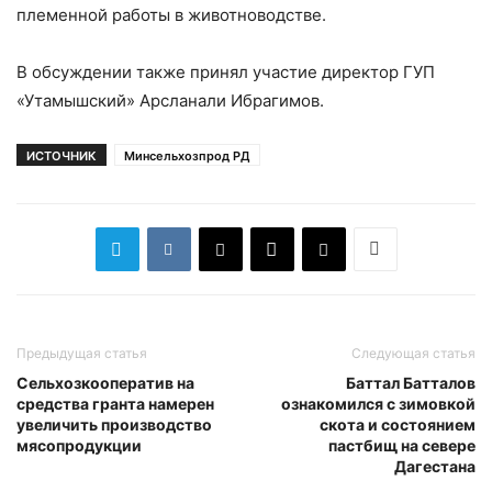
племенной работы в животноводстве.
В обсуждении также принял участие директор ГУП
«Утамышский» Арсланали Ибрагимов.
ИСТОЧНИК
Минсельхозпрод РД
Предыдущая статья
Следующая статья
Сельхозкооператив на
Баттал Батталов
средства гранта намерен
ознакомился с зимовкой
увеличить производство
скота и состоянием
мясопродукции
пастбищ на севере
Дагестана