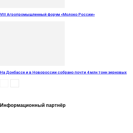
VIII Агропромышленный форум «Молоко России»
На Донбассе и в Новороссии собрано почти 4 млн тонн зерновых
Информационный партнёр