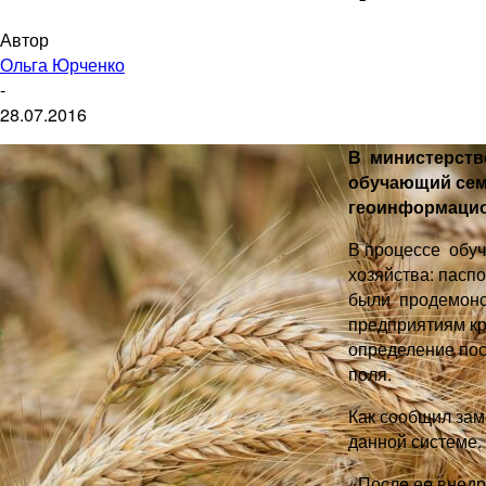
Автор
Ольга Юрченко
-
28.07.2016
В министерств
обучающий сем
геоинформацио
В процессе обуч
хозяйства: пасп
были продемонс
предприятиям кр
определение пос
поля.
Как сообщил зам
данной системе.
«После ее внед