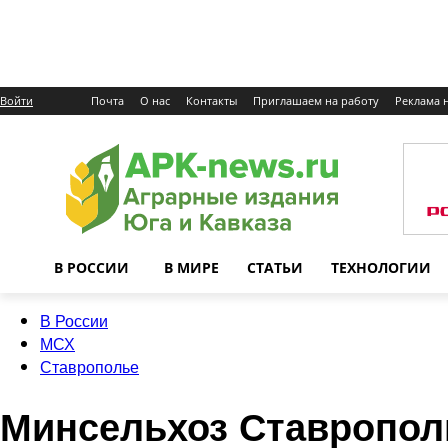
Войти
Почта
О нас
Контакты
Приглашаем на работу
Реклама н
В РОССИИ
В МИРЕ
СТАТЬИ
ТЕХНОЛОГИИ
В России
МСХ
Ставрополье
Минсельхоз Ставрополь