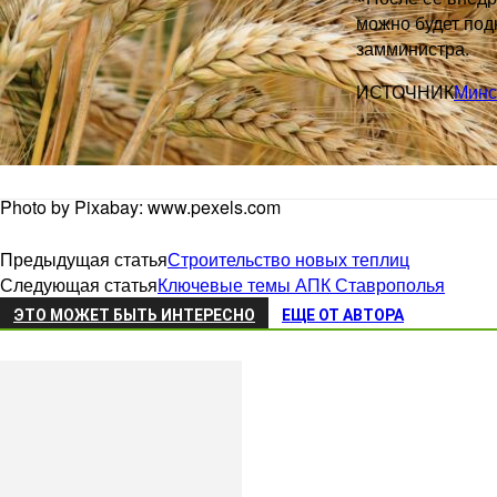
можно будет под
замминистра.
ИСТОЧНИК
Минс
Photo by Pixabay: www.pexels.com
Предыдущая статья
Строительство новых теплиц
Следующая статья
Ключевые темы АПК Ставрополья
ЭТО МОЖЕТ БЫТЬ ИНТЕРЕСНО
ЕЩЕ ОТ АВТОРА