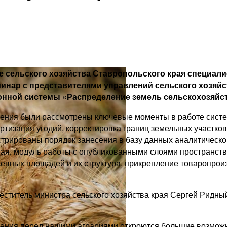
е сельского хозяйства Ставропольского края специал
инар с представителями управлений сельского хозяй
нной системы «Распределение земель сельскохозяйст
ения были рассмотрены ключевые моменты в работе систе
ортизация угодий, корректировка границ земельных участко
трированы порядок занесения в базу данных аналитическ
ая, модуль работы с опубликованными слоями пространств
евных площадей и их структура, прикрепление товаропроиз
еститель министра сельского хозяйства края Сергей Ридн
рения перед нашими аграриями откроются большие возмож