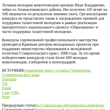
Лучшим молодым животноводом признан Иван Бондаренко,
чабан из Апанасенковского района. Им получено 105 ягнят на
100 овцематок по результатам зимовки скота. Организаторами
конкурса он представлен также к награждению премией для
поддержки талантливой молодежи в рамках реализации
приоритетного национального проекта «Образование» в
части поддержки талантливой молодежи.
Конкурсы соревнований профессионального мастерства
проводятся Краевым центром молодежных проектов при
поддержке министерства образования и молодёжной
политики Ставропольского края с 2000 года. За это время
победителями конкурсов стали более 600 молодых
животноводов, хлеборобов и виноградарей.
ИСТОЧНИК
управление пресс–службы Губернатора
Ставропольского края
Telegram
VK
Email
Copy URL
Print
Предыдущая статья
На Ставрополье обосновались верблюды
Следующая статья
Минераловодский завод виноградных вин