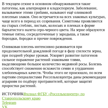
В текущем сезоне в основном обнаруживаются такие
патогены, как альтернария и кладоспориум. Заболевание,
вызываемое этими грибами, называют ещё оливковой
плесенью злаков. Оно встречается на всех злаковых культурах,
чаще всего в период их созревания. Симптомы проявляются
на старых стеблях, листьях, колосьях и пленках в форме
бархатистого налета серо-черного цвета. На зерне образуются
темные пятна, сосредоточенные у зародыша, а также
бороздки, бородки и прочие повреждения.
Оливковая плесень интенсивно развивается при
продолжительной дождливой погоде в фазу спелости зерна,
при поздней уборке урожая. Ускоряет развитие патогенов
сильное поражение растений злаковыми тлями,
выделяющими большое количество медвяной росы. Болезнь
способствует снижению всхожести семян и ухудшению
хлебопекарных качеств. Чтобы этого не произошло, по всем
партиям специалистами Россельхозцентра даны рекомендации
аграриям по подбору протравителей, которые защитят
проростки растений.
ИСТОЧНИК
Филиал ФГБУ «Россельхозцентр» по
Ставропольскому краю
Telegram
VK