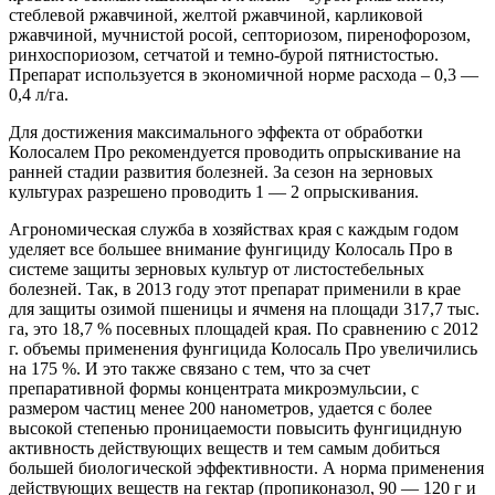
стеблевой ржавчиной, желтой ржавчиной, карликовой
ржавчиной, мучнистой росой, септориозом, пиренофорозом,
ринхоспориозом, сетчатой и темно-бурой пятнистостью.
Препарат используется в экономичной норме расхода – 0,3 —
0,4 л/га.
Для достижения максимального эффекта от обработки
Колосалем Про рекомендуется проводить опрыскивание на
ранней стадии развития болезней. За сезон на зерновых
культурах разрешено проводить 1 — 2 опрыскивания.
Агрономическая служба в хозяйствах края с каждым годом
уделяет все большее внимание фунгициду Колосаль Про в
системе защиты зерновых культур от листостебельных
болезней. Так, в 2013 году этот препарат применили в крае
для защиты озимой пшеницы и ячменя на площади 317,7 тыс.
га, это 18,7 % посевных площадей края. По сравнению с 2012
г. объемы применения фунгицида Колосаль Про увеличились
на 175 %. И это также связано с тем, что за счет
препаративной формы концентрата микроэмульсии, с
размером частиц менее 200 нанометров, удается с более
высокой степенью проницаемости повысить фунгицидную
активность действующих веществ и тем самым добиться
большей биологической эффективности. А норма применения
действующих веществ на гектар (пропиконазол, 90 — 120 г и