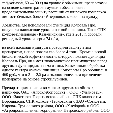
тебуконазол, 60 — 90 г) на уровне с обычными препаратами
на основе концентратов эмульсии обеспечивает
продолжительную защиту растений от широкого комплекса
листостебельных болезней зерновых колосовых культур.
Хозяйства, где использовали фунгицид Колосаль Про,
получили наивысшие урожаи озимой пшеницы. Так в СПК
колхозе-племзаводе «Казьминский», где в 2013 г. собрали
рекордный урожай зерна 74 ц/га,
на всей площади культуры проводили защиту этим
препаратом, использовали его более 4 тонн. Кроме высокой
биологической эффективности, которую показал фунгицид
Колосаль Про, он имеет экономическое преимущество перед
другими фунгицидами такого типа. Казьминцам обработка
одного гектара озимой пшеницы Колосалем Про обошлась в
460 руб., что в 2 — 2,5 раза экономичнее, чем применение
препаратов на основе стробилуринов.
Препарат применяли и во многих других хозяйствах,
например, ОАО «Агрохлебопродукт», ООО «Ульяновец»,
ООО «Заветное» Георгиевского района, СПК колхозе им.
Ворошилова, СПК колхозе «Терновский», ЗАО «Совхоз им.
Кирова» Труновского района, ООО «Хлебороб» и ООО
«Агропромышленная корпорация» Петровского района, ООО