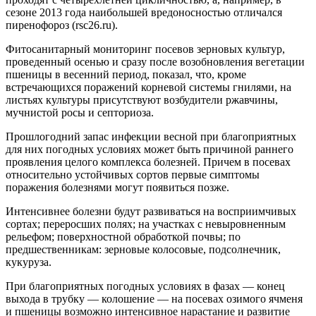
сезоне 2013 года наибольшей вредоносностью отличался
пиренофороз (rsc26.ru).
Фитосанитарный мониторинг посевов зерновых культур,
проведенный осенью и сразу после возобновления вегетации
пшеницы в весенний период, показал, что, кроме
встречающихся поражений корневой системы гнилями, на
листьях культуры присутствуют возбудители ржавчины,
мучнистой росы и септориоза.
Прошлогодний запас инфекции весной при благоприятных
для них погодных условиях может быть причиной раннего
проявления целого комплекса болезней. Причем в посевах
относительно устойчивых сортов первые симптомы
поражения болезнями могут появиться позже.
Интенсивнее болезни будут развиваться на восприимчивых
сортах; переросших полях; на участках с невыровненным
рельефом; поверхностной обработкой почвы; по
предшественникам: зерновые колосовые, подсолнечник,
кукуруза.
При благоприятных погодных условиях в фазах — конец
выхода в трубку — колошение — на посевах озимого ячменя
и пшеницы возможно интенсивное нарастание и развитие