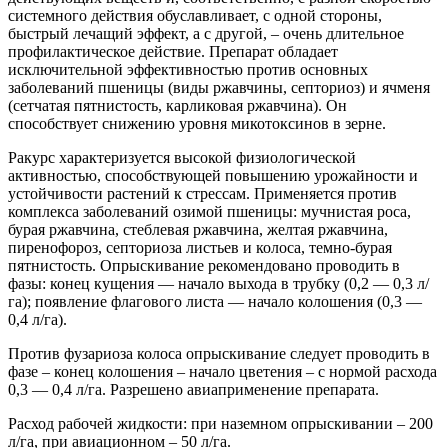
системного действия обуславливает, с одной стороны,
быстрый лечащий эффект, а с другой, – очень длительное
профилактическое действие. Препарат обладает
исключительной эффективностью против основных
заболеваний пшеницы (виды ржавчины, септориоз) и ячменя
(сетчатая пятнистость, карликовая ржавчина). Он
способствует снижению уровня микотоксинов в зерне.
Ракурс характеризуется высокой физиологической
активностью, способствующей повышению урожайности и
устойчивости растений к стрессам. Применяется против
комплекса заболеваний озимой пшеницы: мучнистая роса,
бурая ржавчина, стеблевая ржавчина, желтая ржавчина,
пиренофороз, септориоза листьев и колоса, темно-бурая
пятнистость. Опрыскивание рекомендовано проводить в
фазы: конец кущения — начало выхода в трубку (0,2 — 0,3 л/
га); появление флагового листа — начало колошения (0,3 —
0,4 л/га).
Против фузариоза колоса опрыскивание следует проводить в
фазе – конец колошения – начало цветения – с нормой расхода
0,3 — 0,4 л/га. Разрешено авиаприменение препарата.
Расход рабочей жидкости: при наземном опрыскивании – 200
л/га, при авиационном – 50 л/га.