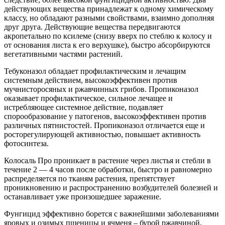
действующих вещества принадлежат к одному химическому
классу, но обладают разными свойствами, взаимно дополняя
друг друга. Действующие вещества передвигаются
акропетально по ксилеме (снизу вверх по стеблю к колосу и
от основания листа к его верхушке), быстро абсорбируются
вегетативными частями растений.
Тебуконазол обладает профилактическим и лечащим
системным действием, высокоэффективен против
мучнисторосяных и ржавчинных грибов. Пропиконазол
оказывает профилактическое, сильное лечащее и
истребляющее системное действие, подавляет
спорообразование у патогенов, высокоэффективен против
различных пятнистостей. Пропиконазол отличается еще и
росторегулирующей активностью, повышает активность
фотосинтеза.
Колосаль Про проникает в растение через листья и стебли в
течение 2 — 4 часов после обработки, быстро и равномерно
распределяется по тканям растения, препятствует
проникновению и распространению возбудителей болезней и
останавливает уже произошедшее заражение.
Фунгицид эффективно борется с важнейшими заболеваниями
яровых и озимых пшеницы и ячменя – бурой ржавчиной,