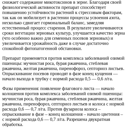
снижает содержание микотоксинов в зерне. Благодаря своей
физиологической активности препарат способствует
повышению устойчивости растений к стрессовым факторам,
так как он мобилизует в растении процессы усвоения азота,
несколько сдвигает гормональный баланс, замедляя
естественный процесс старения. В результате увеличиваются
сроки вегетации зерновых культур, улучшается качество зерна
(что особенно важно для семенных посевов зерновых) и
увеличивается урожайность даже в случае достаточно
спокойной фитопатогенной обстановки.
Препарат применяется против комплекса заболеваний озимой
пшеницы: мучнистая роса, бурая ржавчина, стеблевая
ржавчина, желтая ржавчина, пиренофороз, септориоз листьев.
Опрыскивание посевов проводят в фазе конец кущения —
начало выхода в трубку с нормой расхода 0,5 — 0,6 л/га.
Фазы применения: появление флагового листа — начало
колошения против комплекса заболеваний озимой пшеницы:
мучнистая роса, бурая ржавчина, стеблевая ржавчина, желтая
ржавчина, пиренофороз, септориоз листьев и колоса с нормой
расхода 0,6 — 0,7 л/га. Против фузариоза колоса –
опрыскивание в фазе – конец колошения – начало цветения –
с нормой расхода 0,6 — 0,7 л/га. Разрешена двукратная
обработка.