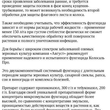
сроки проявления заболевания ранние, и требуется
проведение защиты посевов в фазе конец кущения-
трубкование, то может возникнуть необходимость второй
обработки для защиты флагового листа и колоса.
Также необходимо учитывать, что эффективность фунгицида
зависит и от нормы расхода рабочей жидкости – применение
менее 150 л/га при густом стеблестое физически не сможет
обеспечить качественную обработку всей поверхности
растения и полного уничтожения инфекции.
Для борьбы с широким спектром заболеваний озимых
зерновых культур компания «Август» рекомендует
применение надежного и испытанного фунгицида Колосаль
Про.
Это двухкомпонентный системный фунгицид с длительным
периодом защиты зерновых культур, сахарной свеклы, рапса,
сои и винограда от комплекса болезней.
Препарат содержит пропиконазол, 300 г/л и тебуконазол, 200
г/л. Благодаря своей уникальной препаративной форме
концентрата микроэмульсии фунгицид обладает более
высокой, по сравнению с концентратами эмульсии,
проницаемостью действующих веществ в растения и, как
следствие, более высокой фунгицидной активностью. Два