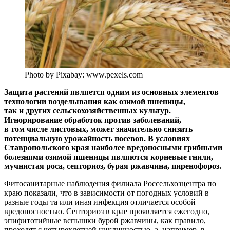
Photo by Pixabay: www.pexels.com
Защита растений является одним из основных элементов
технологии возделывания как озимой пшеницы,
так и других сельскохозяйственных культур.
Игнорирование обработок против заболеваний,
в том числе листовых, может значительно снизить
потенциальную урожайность посевов. В условиях
Ставропольского края наиболее вредоносными грибными
болезнями озимой пшеницы являются корневые гнили,
мучнистая роса, септориоз, бурая ржавчина, пиренофороз.
Фитосанитарные наблюдения филиала Россельхозцентра по
краю показали, что в зависимости от погодных условий в
разные годы та или иная инфекция отличается особой
вредоносностью. Септориоз в крае проявляется ежегодно,
эпифитотийные вспышки бурой ржавчины, как правило,
проходят с четырехлетней цикличностью, а, например, в