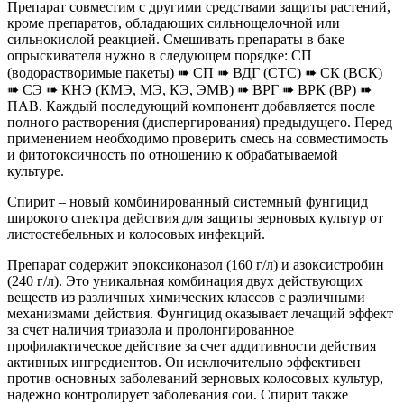
Препарат совместим с другими средствами защиты растений,
кроме препаратов, обладающих сильнощелочной или
сильнокислой реакцией. Смешивать препараты в баке
опрыскивателя нужно в следующем порядке: СП
(водорастворимые пакеты) ➠ СП ➠ ВДГ (СТС) ➠ СК (ВСК)
➠ СЭ ➠ КНЭ (КМЭ, МЭ, КЭ, ЭМВ) ➠ ВРГ ➠ ВРК (ВР) ➠
ПАВ. Каждый последующий компонент добавляется после
полного растворения (диспергирования) предыдущего. Перед
применением необходимо проверить смесь на совместимость
и фитотоксичность по отношению к обрабатываемой
культуре.
Спирит – новый комбинированный системный фунгицид
широкого спектра действия для защиты зерновых культур от
листостебельных и колосовых инфекций.
Препарат содержит эпоксиконазол (160 г/л) и азоксистробин
(240 г/л). Это уникальная комбинация двух действующих
веществ из различных химических классов с различными
механизмами действия. Фунгицид оказывает лечащий эффект
за счет наличия триазола и пролонгированное
профилактическое действие за счет аддитивности действия
активных ингредиентов. Он исключительно эффективен
против основных заболеваний зерновых колосовых культур,
надежно контролирует заболевания сои. Спирит также