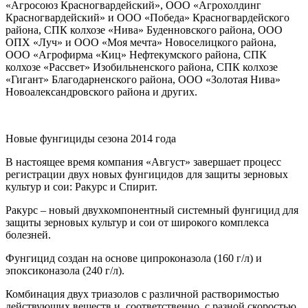
«Агросоюз Красногвардейский», ООО «Агрохолдинг
Красногвардейский» и ООО «Победа» Красногвардейского
района, СПК колхозе «Нива» Буденновского района, ООО
ОПХ «Луч» и ООО «Моя мечта» Новоселицкого района,
ООО «Агрофирма «Киц» Нефтекумского района, СПК
колхозе «Рассвет» Изобильненского района, СПК колхозе
«Гигант» Благодарненского района, ООО «Золотая Нива»
Новоалександровского района и других.
Новые фунгициды сезона 2014 года
В настоящее время компания «Август» завершает процесс
регистрации двух новых фунгицидов для защиты зерновых
культур и сои: Ракурс и Спирит.
Ракурс – новый двухкомпонентный системный фунгицид для
защиты зерновых культур и сои от широкого комплекса
болезней.
Фунгицид создан на основе ципроконазола (160 г/л) и
эпоксиконазола (240 г/л).
Комбинация двух триазолов с различной растворимостью
действующих веществ и, соответственно, с разной скоростью