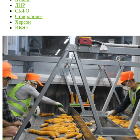
ЛНР
СКФО
Ставрополье
Херсон
ЮФО