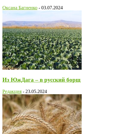
Оксана Багненко
-
03.07.2024
Из ЮжДага – ​в русский борщ
Редакция
-
23.05.2024