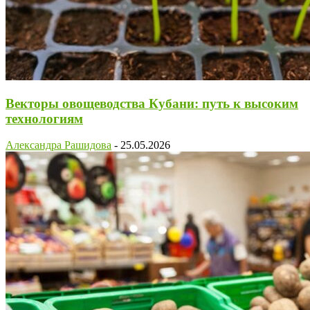
Векторы овощеводства Кубани: путь к высоким
технологиям
Александра Рашидова
-
25.05.2026