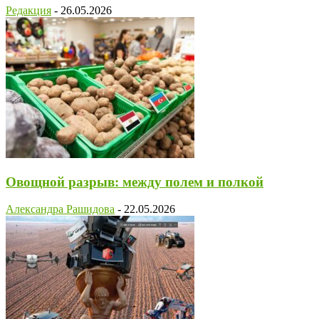
Редакция
-
26.05.2026
Овощной разрыв: между полем и полкой
Александра Рашидова
-
22.05.2026