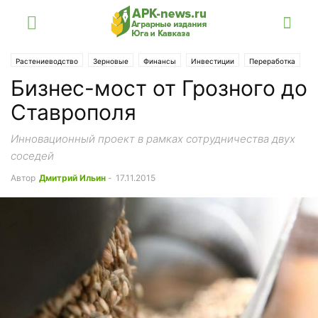
Растениеводство
Зерновые
Финансы
Инвестиции
Переработка
Бизнес-мост от Грозного до
В России
СКФО
Ставрополье
Статьи
Ставрополя
Инновационный проект в рамках сотрудничества двух
соседей
Автор
Дмитрий Ильин
-
17.11.2015