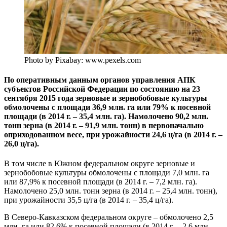
Photo by Pixabay: www.pexels.com
По оперативным данным органов управления АПК
субъектов Российской Федерации по состоянию на 23
сентября 2015 года зерновые и зернобобовые культуры
обмолочены с площади 36,9 млн. га или 79% к посевной
площади (в 2014 г. – 35,4 млн. га).
Намолочено 90,2 млн.
тонн зерна
(в 2014 г. – 91,9 млн. тонн) в первоначально
оприходованном весе, при урожайности 24,6 ц/га (в 2014 г. –
26,0 ц/га).
В том числе в Южном федеральном округе зерновые и
зернобобовые культуры обмолочены с площади 7,0 млн. га
или 87,9% к посевной площади (в 2014 г. – 7,2 млн. га).
Намолочено 25,0 млн. тонн зерна (в 2014 г. – 25,4 млн. тонн),
при урожайности 35,5 ц/га (в 2014 г. – 35,4 ц/га).
В Северо-Кавказском федеральном округе – обмолочено 2,5
млн. га или 82,6% к посевной площади (в 2014 г. – 2,6 млн.