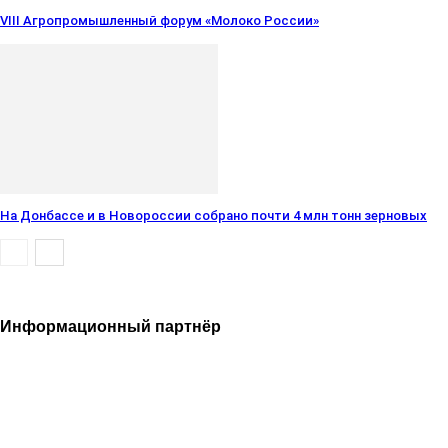
VIII Агропромышленный форум «Молоко России»
На Донбассе и в Новороссии собрано почти 4 млн тонн зерновых
Информационный партнёр