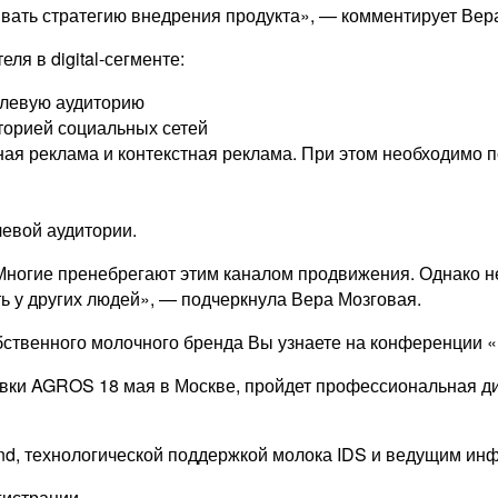
ывать стратегию внедрения продукта», — комментирует Вер
ля в digital-сегменте:
елевую аудиторию
торией социальных сетей
ная реклама и контекстная реклама. При этом необходимо
евой аудитории.
ногие пренебрегают этим каналом продвижения. Однако не 
ь у других людей», — подчеркнула Вера Мозговая.
венного молочного бренда Вы узнаете на конференции «Da
авки AGROS 18 мая в Москве, пройдет профессиональная д
nd, технологической поддержкой молока IDS и ведущим ин
гистрации.