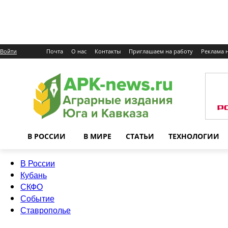
Войти
Почта
О нас
Контакты
Приглашаем на работу
Реклама н
В РОССИИ
В МИРЕ
СТАТЬИ
ТЕХНОЛОГИИ
В России
Кубань
СКФО
Событие
Ставрополье