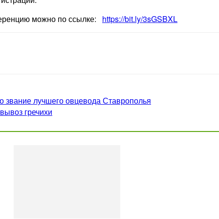
ференцию можно по ссылке:
https://bit.ly/3sGSBXL
но звание лучшего овцевода Ставрополья
вывоз гречихи