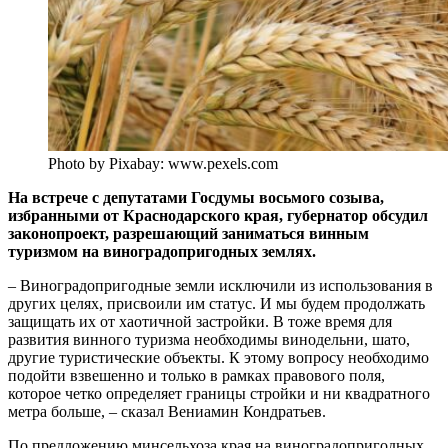
Photo by Pixabay: www.pexels.com
На встрече с депутатами Госдумы восьмого созыва,
избранными от Краснодарского края, губернатор обсудил
законопроект, разрешающий заниматься винным
туризмом на виноградопригодных землях.
– Виноградопригодные земли исключили из использования в
других целях, присвоили им статус. И мы будем продолжать
защищать их от хаотичной застройки. В тоже время для
развития винного туризма необходимы винодельни, шато,
другие туристические объекты. К этому вопросу необходимо
подойти взвешенно и только в рамках правового поля,
которое четко определяет границы стройки и ни квадратного
метра больше, – сказал Вениамин Кондратьев.
По предложению минсельхоза края на виноградопригодных