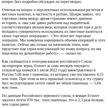
вопрос был подробно обсужден на переговорах.
Отвечая на вопрос о перспективах использования расчетов в
местных валютах, в частности в рублях, Шукри заявил, что
торговые связи между двумя странами имеют давнюю
историю, и «мы уже давно работаем над выработкой
соответствующих механизмов, которые позволят нам в духе
большего суверенитета использовать их (местные валюты) в
своих торговых операциях». «Это облегчит торговые
операции. Мы намерены наращивать объемы операций в этих
валютах. Сейчас мы только на начальном этапе, нам
предстоит еще серия консультаций по этому вопросу, но мы
нацелены на дальнейшую работу», — сказал он.
Как сообщается в телеграм-канале российского Союза
экспортеров зерна, Египет за семь месяцев текущего
сельхозгода (начался 1 июля 2022 года) законтрактовал в
России 5,06 млн т пшеницы, из которых уже поставлено 4,55
млн тонн. При этом за весь прошлый сельхозгод в эту страну
был экспортирован почти такой же объем пшеницы — 5,04
млн тонн.
По данным Российского зернового союза, в январе Египет
закупил почти 870 тыс. тонн пшеницы, что в 2,3 раза больше,
чем годом ранее.