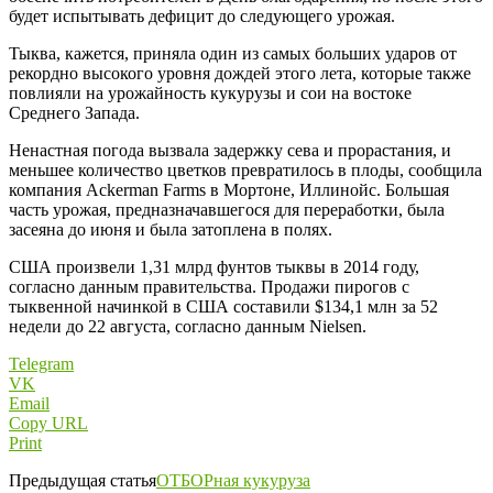
будет испытывать дефицит до следующего урожая.
Тыква, кажется, приняла один из самых больших ударов от
рекордно высокого уровня дождей этого лета, которые также
повлияли на урожайность кукурузы и сои на востоке
Среднего Запада.
Ненастная погода вызвала задержку сева и прорастания, и
меньшее количество цветков превратилось в плоды, сообщила
компания Ackerman Farms в Мортоне, Иллинойс. Большая
часть урожая, предназначавшегося для переработки, была
засеяна до июня и была затоплена в полях.
США произвели 1,31 млрд фунтов тыквы в 2014 году,
согласно данным правительства. Продажи пирогов с
тыквенной начинкой в США составили $134,1 млн за 52
недели до 22 августа, согласно данным Nielsen.
Telegram
VK
Email
Copy URL
Print
Предыдущая статья
ОТБОРная кукуруза