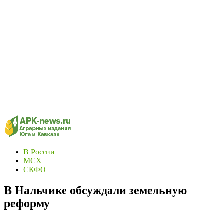
В России
МСХ
СКФО
В Нальчике обсуждали земельную
реформу