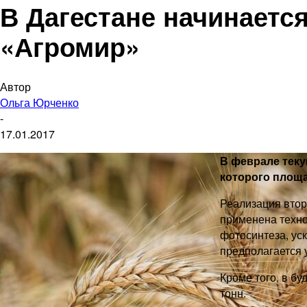
В Дагестане начинается
«Агромир»
Автор
Ольга Юрченко
-
17.01.2017
В феврале теку
которого площа
Реализация втор
применена техно
фотосинтеза, ус
предполагается 
Кроме того, в б
тонн.