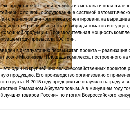
екс представляет собой теплицы из металла и полиэтилено
тейнеры с почвой, оборудованные системой автоматическо
ная специализация комплекса ориентирована на выращиван
ащиваются различные сорта и гибриды томатов и огурцов,
 овощной продукции. Производительная мощность комплекс
инувшем году превысила 600 тонн.
 введен в эксплуатацию первый этап проекта – реализация 
нт возле Махачкалы. Площадь комплекса, построенного на ч
 это один из крупнейших сельскохозяйственных проектов 
нную продукцию. Его производство организовано с приме
того грунта. В 2015 году предприятие получило награду и
агестана Рамазаном Абдулатиповым. А в минувшем году то
00 лучших товаров России» по итогам Всероссийского конк