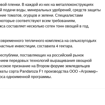
вой пленки. В каждой из них на металлоконструкциях
й подачи воды, минеральных удобрений, средств защиты
ие томатов, огурцов и зелени. Специалистами
 которые соответствуют всем требованиям,
а составляет несколько сотен тонн овощей в год,
современного тепличного комплекса на сельхозугодьях
астные инвестиции, составила 4 гектара.
республики, поставляющих на российский рынок
нением передовых технологий выращивания овощной
 высокое признание на Втором форуме земледельцев
маты сорта Pandaroza F1 производства ООО «Агромир»
урса одноименной программы.