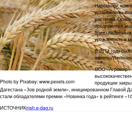
Напомним, компл
установлены кон
растений. Основ
предприятия выр
предъявляемым к
урожайность в м
В 2014 году был
поселка Ленинке
ООО «Агромир» –
высококачестве
Photo by Pixabay: www.pexels.com
продукции закры
Дагестана «Зов родной земли», инициированном Главой Д
стали обладателями премии «Новинка года» в рейтинге «1
ИСТОЧНИК
msh.e-dag.ru