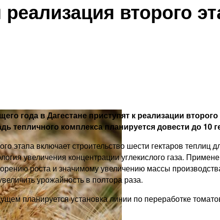
 реализация второго эт
щего года в Дагестане приступят к реализации второго
дь тепличного комплекса планируется довести до 10 г
ого этапа включает строительство шести гектаров теплиц 
логия увеличения концентрации углекислого газа. Примене
корению роста и значимому увеличению массы производств
увеличить урожайность в полтора раза.
удущем планируется установка линии по переработке томат