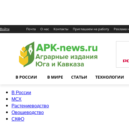
Войти
Почта
О нас
Контакты
Приглашаем на работу
Реклама н
В РОССИИ
В МИРЕ
СТАТЬИ
ТЕХНОЛОГИИ
В России
МСХ
Растениеводство
Овощеводство
СКФО