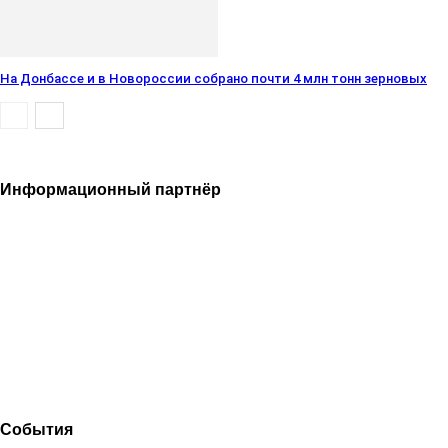
На Донбассе и в Новороссии собрано почти 4 млн тонн зерновых
Информационный партнёр
События