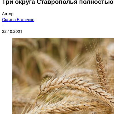
Три округа Ставрополья полность
Автор
Оксана Багненко
-
22.10.2021