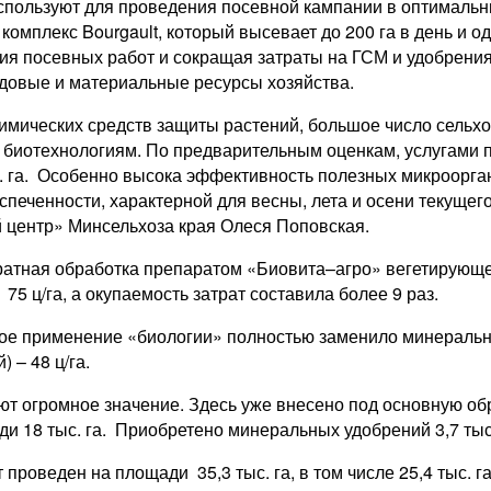
спользуют для проведения посевной кампании в оптимальны
комплекс Bourgault, который высевает до 200 га в день и 
 посевных работ и сокращая затраты на ГСМ и удобрения в
довые и материальные ресурсы хозяйства.
химических средств защиты растений, большое число сельх
биотехнологиям. По предварительным оценкам, услугами п
. га. Особенно высока эффективность полезных микроорган
печенности, характерной для весны, лета и осени текущего
центр» Минсельхоза края Олеся Поповская.
кратная обработка препаратом «Биовита–агро» вегетирующ
5 ц/га, а окупаемость затрат составила более 9 раз.
тное применение «биологии» полностью заменило минераль
 – 48 ц/га.
т огромное значение. Здесь уже внесено под основную обр
 18 тыс. га. Приобретено минеральных удобрений 3,7 тыс. 
проведен на площади 35,3 тыс. га, в том числе 25,4 тыс. га