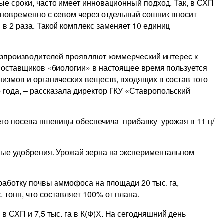
е сроки, часто имеет инновационный подход. Так, в СХП
одновременно с севом через отдельный сошник вносит
 2 раза. Такой комплекс заменяет 10 единиц
озпроизводителей проявляют коммерческий интерес к
оставщиков «биологии» в настоящее время пользуется
измов и органических веществ, входящих в состав того
 года, – рассказала директор ГКУ «Ставропольский
его посева пшеницы обеспечила прибавку урожая в 11 ц/
ные удобрения. Урожай зерна на экспериментальном
аботку почвы аммофоса на площади 20 тыс. га,
тонн, что составляет 100% от плана.
 в СХП и 7,5 тыс. га в К(Ф)Х. На сегодняшний день