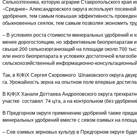
Сельхозтехника, которую аграрии Ставропольского края и
«Среднее» Александровского округа использует посевной 
удобрения, тем самым повышая эффективность проведения
обыкновенных сеялок, тем самым позволяя экономить тру
– В условиях роста стоимости минеральных удобрений и 
менее дорогостоящим, но эффективным биопрепаратам и 
свыше 200 сельхозорганизаций на площади около 700 тыс
или иного биопрепарата в условиях достаточной влагообес
сельскохозяйственный информационно-консультационный 
Так, в К(Ф)Х Сергея Скоромного Шпаковского округа дву
га. Урожайность зерна на опытном поле впервые достигла 7
В К(Ф)Х Ханапи Доттаева Андроповского округа трехкра
участке составил 74 ц/га, а на контрольном (без удобрений)
В Предгорном округе применению удобрений также придаю
минеральных удобрений вместе с севом озимых на площади
– Сев озимых зерновых культур в Предгорном округе будет 