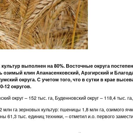
 культур выполнен на 80%. Восточные округа постепе
ь озимый клин Апанасенковский, Арзгирский и Благод
мский округа. С учетом того, что в сутки в крае высев
-12 округов.
округ – 152 тыс. га, Буденновский округ – 118,4 тыс. га, 
2 млн га зерновых культур: пшеницы 1,8 млн га, озимого яч
ы 61,3 тыс. единиц техники, – отметил и.о. первого замес