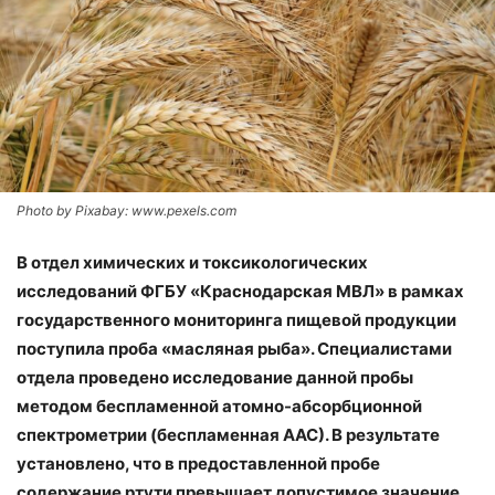
Photo by Pixabay: www.pexels.com
В отдел химических и токсикологических
исследований ФГБУ «Краснодарская МВЛ» в рамках
государственного мониторинга пищевой продукции
поступила проба «масляная рыба». Специалистами
отдела проведено исследование данной пробы
методом беспламенной атомно-абсорб­ци­он­ной
спектро­мет­рии (беспламенная ААС). В результате
установлено, что в предоставленной пробе
содержание ртути превышает допустимое значение,