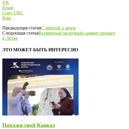
VK
Email
Copy URL
Print
Предыдущая статья
С заботой о земле
Следующая статья
Всемирный молочный саммит прошёл
в Литве
ЭТО МОЖЕТ БЫТЬ ИНТЕРЕСНО
Покажи свой Кавказ