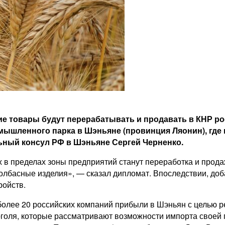
ие товары будут перерабатывать и продавать в КНР р
мышленного парка в Шэньяне (провинция Ляонин), где
ьный консул РФ в Шэньяне Сергей Черненко.
 пределах зоны предприятий станут переработка и продаж
колбасные изделия», — сказал дипломат. Впоследствии, доб
ройств.
более 20 российских компаний прибыли в Шэньян с целью р
оголя, которые рассматривают возможности импорта своей п