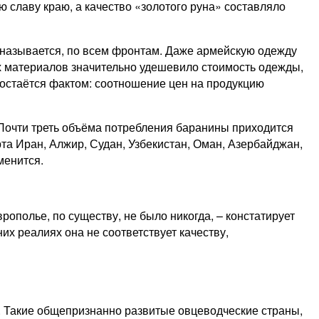
 славу краю, а качество «золотого руна» составляло
 называется, по всем фронтам. Даже армейскую одежду
их материалов значительно удешевило стои­мость одежды,
т остаётся фактом: соотношение цен на продукцию
 Почти треть объёма потребления баранины приходится
а Иран, Алжир, Судан, Узбекистан, Оман, Азербайджан,
менится.
олье, по существу, не было никогда, – ​констатирует
их реалиях она не соответствует качеству,
. Такие общепризнанно развитые овцеводческие страны,