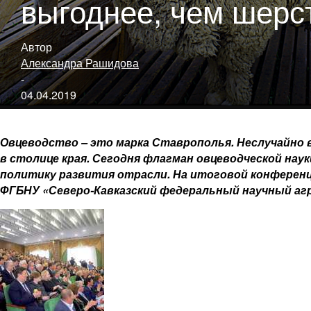
выгоднее, чем шерс
Автор
Александра Рашидова
-
04.04.2019
Овцеводство – ​это марка Ставрополья. Неслучайно
в столице края. Сегодня флагман овцеводческой нау
политику развития отрасли. На итоговой конференц
ФГБНУ «Северо‑Кавказский федеральный научный агр