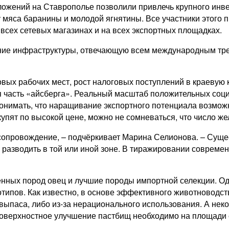
ожений на Ставрополье позволили привлечь крупного инве
 мяса баранины и молодой ягнятины. Все участники этого 
 всех сетевых магазинах и на всех экспортных площадках.
ие инфраструктуры, отвечающую всем международным требо
вых рабочих мест, рост налоговых поступлений в крае­вую 
ая часть «айсберга». Реальный масштаб положительных соци
понимать, что наращивание экспортного потенциала возмож
упят по высокой цене, можно не сомневаться, что число же
опровождение, – ​подчёркивает Марина Селионова. – ​Сущ
разводить в той или иной зоне. В тиражировании современн
енных пород овец и лучшие породы импортной селекции. Од
отипов. Как известно, в основе эффективного животноводс
выпаса, либо из-­за нерационального использования. А нек
поверхностное улучшение пастбищ необходимо на площади 