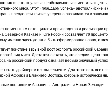
очно так же столкнулись с необходимостью сместить акценты
ственного мяса. Этот «плацдарм успеха» австралийские и 
Страны преодолели кризис, уверенно развиваются и занима
ает не меньшим потенциалом производства и реализации про
 на Северном Кавказе и Юге России составляет 76 процент
тому именно здесь должна быть сформирована новая, отве
твует поистине взрывной рост экспорта российской баранины 
 дорогой вид мяса. Достаточно сказать, что средняя цена 
а на российский продукт означает весьма значимый успех 
н стать драйвером в этом сегменте. Для этого есть все п
верной Африки и Ближнего Востока, которые исторически 
ные поставщики баранины: Австралия и Новая Зеландия, – 