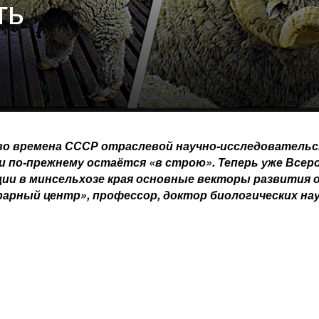
ть
 во времена СССР отраслевой научно-­исследователь
ки по‑прежнему остаётся «в строю». Теперь уже Все
ии в минсельхозе края основные векторы развития 
арный центр», профессор, доктор биологических нау