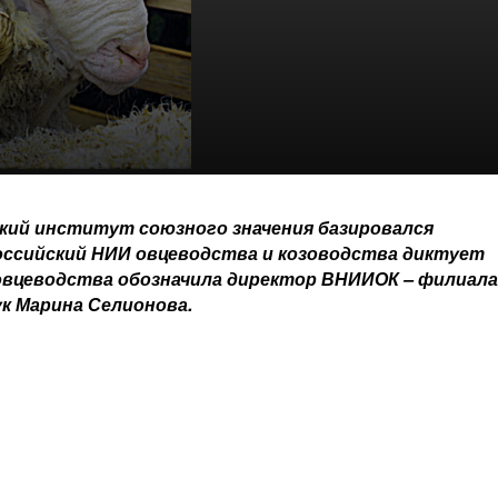
ский институт союзного значения базировался
российский НИИ овцеводства и козоводства диктует
овцеводства обозначила директор ВНИИОК – ​филиала
к Марина Селионова.