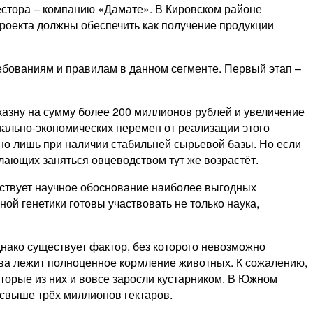
стора – ​компанию «Дамате». В Кировском районе
проекта должны обеспечить как получение продукции
ваниям и правилам в данном сегменте. Первый этап – ​
казну на сумму более 200 миллионов руб­лей и увеличение
ально-­экономических перемен от реализации этого
но лишь при наличии стабильней сырьевой базы. Но если
лающих заняться овцеводством тут же возрастёт.
ествует научное обоснование наиболее выгодных
ой генетики готовы участвовать не только наука,
нако существует фактор, без которого невозможно
тва лежит полноценное кормление животных. К сожалению,
оторые из них и вовсе заросли кустарником. В Южном
свыше трёх миллио­нов гектаров.