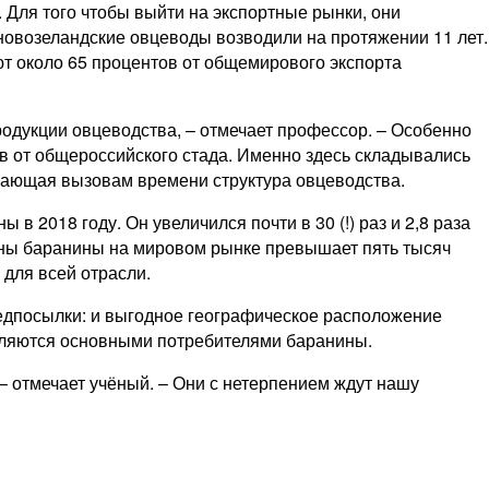
. Для того чтобы выйти на экспортные рынки, они
новозеландские овцеводы возводили на протяжении 11 лет.
ют около 65 процентов от общемирового экспорта
дукции овцеводства, – ​отмечает профессор. – ​Особенно
ов от общероссийского стада. Именно здесь складывались
чающая вызовам времени структура овцеводства.
в 2018 году. Он увеличился почти в 30 (!) раз и 2,8 раза
тонны баранины на мировом рынке превышает пять тысяч
для всей отрасли.
редпосылки: и выгодное географическое расположение
являются основными потребителями баранины.
​отмечает учёный. – ​Они с нетерпением ждут нашу