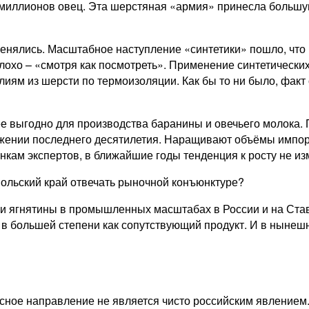
 миллионов овец. Эта шерстяная «армия» принесла большую
енялись. Масштабное наступление «синтетики» пошло, что
плохо – ​«смотря как посмотреть». Применение синтетическ
елиям из шерсти по термоизоляции. Как бы то ни было, фак
е выгодно для производства баранины и овечьего молока.
яжении последнего десятилетия. Наращивают объёмы импорт
нкам экспертов, в ближайшие годы тенденция к росту не из
опольский край отвечать рыночной конъюнктуре?
ягнятины в промышленных масштабах в России и на Ставроп
в большей степени как сопутствую­щий продукт. И в нынешн
ясное направление не является чисто российским явлением