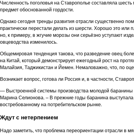
Численность поголовья на Ставро­полье составляла шесть
предмет обоснованной гордости.
Однако сегодня тренды развития отрасли существенно пом
практически перестали делать из шерсти. Хорошо это или 
но, к примеру, в жгучие морозы они серьёзно уступают изд
овцеводства изменилось.
Общемировая тенденция такова, что разведение овец боле
на Китай, который демонстрирует ежегодный рост на прот
Малайзия, Таджикистан и Йемен. Немаловажно, что, по оце
Возникает вопрос, готова ли Россия и, в частности, Ставр
— Выстроенной системы производства молодой баранины и 
Марина Селионова. – ​В прежние годы баранина выступала 
востребованному на потребительском рынке.
Ждут с нетерпением
Надо заметить, что проблема переориентации отрасли в м