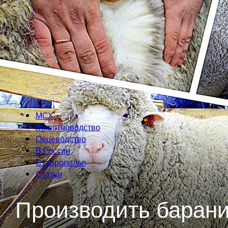
МСХ
Животноводство
Овцеводство
В России
Ставрополье
Статьи
Производить барани