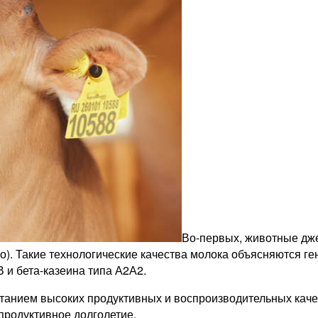
Во-первых, животные дж
но). Такие технологические качества молока объясняются г
В и бета-казеина типа А2А2.
танием высоких продуктивных и воспроизводительных каче
продуктивное долголетие.