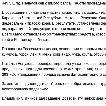
443,5 ц/га). Начался сев озимого рапса. Работы проведены
В совещании принимала участие заместитель руководите
Карачаево-Черкесской Республике Наталья Репухова. Она
федеральных трассах края. В результате, установлены 
подкарантинной продукции, которая вывозится с территор
Всего было остановлено 53 транспортных средства, кото
край и Ростовскую область.
По данным Россельхознадзора, основными странами-импор
кукуруза, горох, лен, ячмень, кориандр, мука, крупа, отруби
Наталья Репухова проинформировала участников совещан
предназначенного для посева (но не для хранения). 26 ав
293 «Об утверждении порядка выдачи фитосанитарного се
Заместитель руководителя Управления обратилась к сотр
всестороннюю поддержку.
Владимир Ситников дал задание довести эту информацию