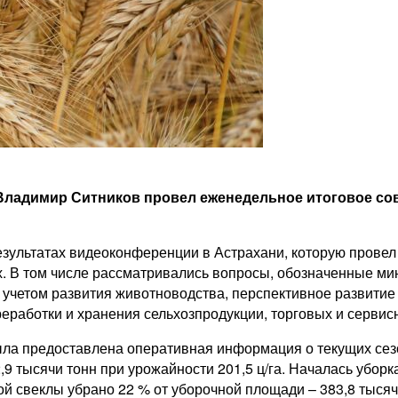
 Владимир Ситников провел еженедельное итоговое с
езультатах видеоконференции в Астрахани, которую прове
. В том числе рассматривались вопросы, обозначенные мин
 учетом развития животноводства, перспективное развити
реработки и хранения сельхозпродукции, торговых и серви
а предоставлена оперативная информация о текущих сезонн
,9 тысячи тонн при урожайности 201,5 ц/га. Началась уборк
ой свеклы убрано 22 % от уборочной площади – 383,8 тысячи