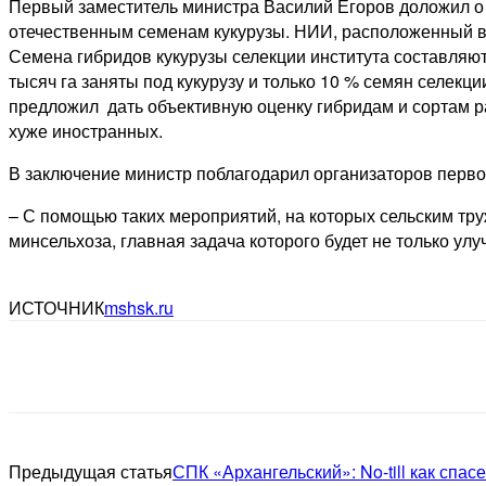
Первый заместитель министра Василий Егоров доложил о 
отечественным семенам кукурузы. НИИ, расположенный в 
Семена гибридов кукурузы селекции института составляют
тысяч га заняты под кукурузу и только 10 % семян селек
предложил дать объективную оценку гибридам и сортам ра
хуже иностранных.
В заключение министр поблагодарил организаторов первой
– С помощью таких мероприятий, на которых сельским тр
минсельхоза, главная задача которого будет не только ул
ИСТОЧНИК
mshsk.ru
Предыдущая статья
СПК «Архангельский»: No-till как спас