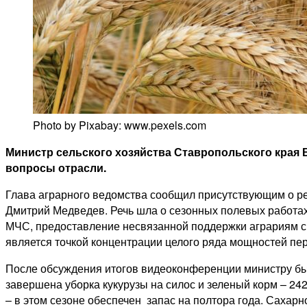
Photo by Pixabay: www.pexels.com
Министр сельского хозяйства Ставропольского края
вопросы отрасли.
Глава аграрного ведомства сообщил присутствующим о р
Дмитрий Медведев. Речь шла о сезонных полевых работах
МЧС, предоставление несвязанной поддержки аграриям с
является точкой концентрации целого ряда мощностей пе
После обсуждения итогов видеоконференции министру был
завершена уборка кукурузы на силос и зеленый корм – 242
– в этом сезоне обеспечен запас на полтора года. Сахарн