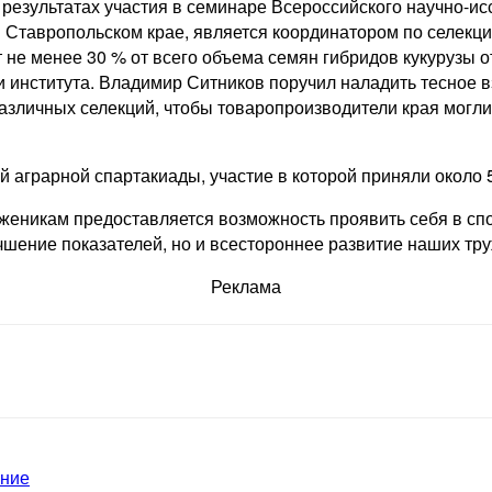
результатах участия в семинаре Всероссийского научно-ис
Ставропольском крае, является координатором по селекци
 не менее 30 % от всего объема семян гибридов кукурузы 
ции института. Владимир Ситников поручил наладить тесно
зличных селекций, чтобы товаропроизводители края могли 
 аграрной спартакиады, участие в которой приняли около 
уженикам предоставляется возможность проявить себя в с
учшение показателей, но и всестороннее развитие наших тр
Реклама
ение