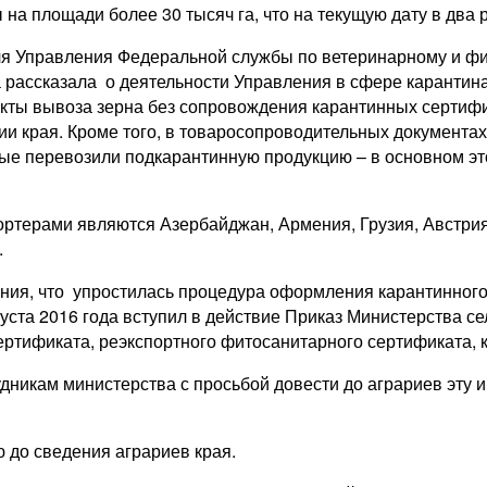
 на площади более 30 тысяч га, что на текущую дату в два 
ля Управления Федеральной службы по ветеринарному и фи
 рассказала о деятельности Управления в сфере карантина
факты вывоза зерна без сопровождения карантинных серти
ии края. Кроме того, в товаросопроводительных документа
рые перевозили подкарантинную продукцию – в основном эт
терами являются Азербайджан, Армения, Грузия, Австрия,
.
ия, что упростилась процедура оформления карантинного
густа 2016 года вступил в действие Приказ Министерства с
ртификата, реэкспортного фитосанитарного сертификата, 
удникам министерства с просьбой довести до аграриев эту
 до сведения аграриев края.