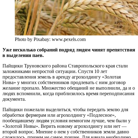
Photo by Pixabay: www.pexels.com
Уже несколько собраний подряд людям чинят препятствия
в выделении паев.
Пайщики Труновского района Ставропольского края стали
заложниками непростой ситуации. Спустя 10 лет
предоставления земель в аренду агрохолдингу «Золотая
Нива» у многих собственников продлевать с ним договор
желание пропало. Множество обещаний не выполнили, да и о
людях вспомнили, когда приблизилось время переподписания
документа.
Пайщики пожелали выделиться, чтобы передать землю для
обработки фермерам или агрохолдингу «Подлесное»,
пообещавшему людям условия немногим лучше, чем были у
«Золотой Нивы». Верить новому агрохолдингу или нет —
второй вопрос. Мнение о нем у собственников земли давно
сложилось, причем не самое лучшее. Для начала необходимо