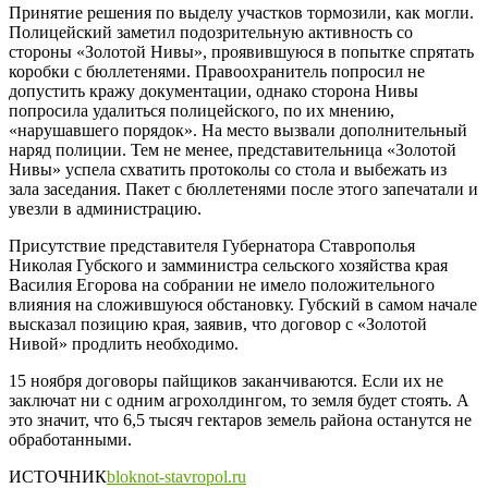
Принятие решения по выделу участков тормозили, как могли.
Полицейский заметил подозрительную активность со
стороны «Золотой Нивы», проявившуюся в попытке спрятать
коробки с бюллетенями. Правоохранитель попросил не
допустить кражу документации, однако сторона Нивы
попросила удалиться полицейского, по их мнению,
«нарушавшего порядок». На место вызвали дополнительный
наряд полиции. Тем не менее, представительница «Золотой
Нивы» успела схватить протоколы со стола и выбежать из
зала заседания. Пакет с бюллетенями после этого запечатали и
увезли в администрацию.
Присутствие представителя Губернатора Ставрополья
Николая Губского и замминистра сельского хозяйства края
Василия Егорова на собрании не имело положительного
влияния на сложившуюся обстановку. Губский в самом начале
высказал позицию края, заявив, что договор с «Золотой
Нивой» продлить необходимо.
15 ноября договоры пайщиков заканчиваются. Если их не
заключат ни с одним агрохолдингом, то земля будет стоять. А
это значит, что 6,5 тысяч гектаров земель района останутся не
обработанными.
ИСТОЧНИК
bloknot-stavropol.ru