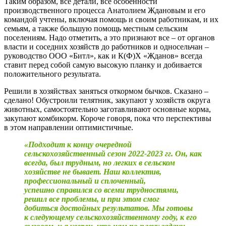
Таким образом, все детали, все особенности
производственного процесса Анатолием Ждановым и его
командой учтены, включая помощь и своим работникам, и их
семьям, а также большую помощь местным сельским
поселениям. Надо отметить, а это признают все – ​от органов
власти и соседних хозяйств до работников и односельчан – ​
руководство ООО «Битл», как и К(Ф)Х «Жданов» всегда
ставит перед собой самую высокую планку и добивается
положительного результата.
Решили в хозяйствах заняться откормом бычков. Сказано – ​
сделано! Обустроили телятник, закупают у хозяйств округа
животных, самостоятельно заготавливают основные корма,
закупают комбикорм. Короче говоря, пока что перспективы
в этом направлении оптимистичные.
«Подходит к концу очередной
сельскохозяйственный сезон 2022‑2023 гг. Он, как
всегда, был трудным, но легких в сельском
хозяйстве не бывает. Наш коллектив,
профессиональный и сплоченный,
успешно справился со всеми трудностями,
решил все проблемы, и при этом смог
добиться достойных результатов. Мы готовы
к следующему сельскохозяйственному году, к его