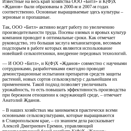
Известные на весь край хозяйства ООО «Битл» и К(Ф)Х
«Жда­­­нов» были образованы в 2000‑м и 2007‑м годах
соответственно. Основные выращиваемые здесь культуры – ​
зерновые и пропашные.
Так, ООО «Битл» активно ведет работу по увеличению
производительности труда. Посевы озимых и яровых культур
компания проводит в оптимальные сроки. Как отмечает
руководство, это большая заслуга механизаторов, весомым
подспорьем в работе которых являются использование
новейшей сельхозтехники, внедрение передовых технологий.
— И ООО «Битл», и К(Ф)Х «Жданов» совместно с научными
сотрудниками, разработчиками ежегодно проводят
демонстрационные испытания препаратов средств защиты
растений, новых сортов сельхозкультур с дальнейшим их
применением. Такой подход позволяет увеличивать
урожайность, то есть повышать эффективность производства
при бережном отношении к окружающей среде, – ​отмечает
Анатолий Жданов.
– ​В наших хозяйствах мы занимаемся практически всеми
основными сельхозкультурами, которые выращиваются
в Ставропольском крае, – ​со знанием дела рассказывает
Алексей Дмитриевич Еремин, управляющий