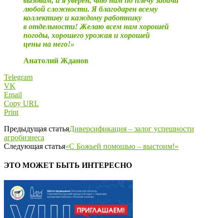
вызовам, и я уверен, что нам по плечу задачи
любой сложности. Я благодарен всему
коллективу и каждому работнику
в отдельности! Желаю всем нам хорошей
погоды, хорошего урожая и хорошей
цены на него!»
Анатолий Жданов
Telegram
VK
Email
Copy URL
Print
Предыдущая статья
Диверсификация – ​залог успешности
агробизнеса
Следующая статья
«С Божьей помощью – ​выстоим!»
ЭТО МОЖЕТ БЫТЬ ИНТЕРЕСНО