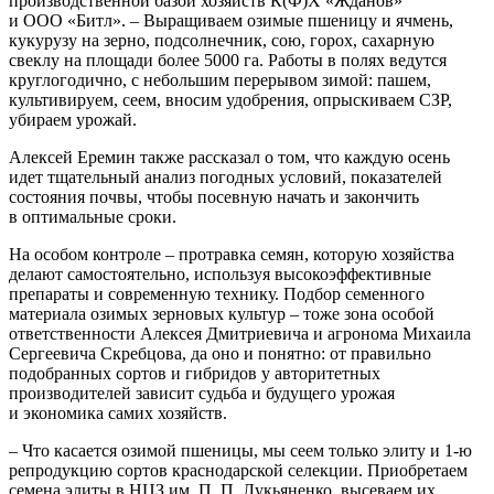
производственной базой хозяйств К(Ф)Х «Жданов»
и ООО «Битл». – ​Выращиваем озимые пшеницу и ячмень,
кукурузу на зерно, подсолнечник, сою, горох, сахарную
свеклу на площади более 5000 га. Работы в полях ведутся
круглогодично, с небольшим перерывом зимой: пашем,
культивируем, сеем, вносим удобрения, опрыс­киваем СЗР,
убираем урожай.
Алексей Еремин также рассказал о том, что каждую осень
идет тщательный анализ погодных условий, показателей
состояния почвы, чтобы посевную начать и закончить
в оптимальные сроки.
На особом контроле – ​протравка семян, которую хозяйства
делают самостоятельно, используя высокоэффективные
препараты и современную технику. Подбор семенного
материа­­ла озимых зерновых культур – ​тоже зона особой
ответствен­ности Алексея Дмитриевича и агронома Михаила
Сергеевича Скребцова, да оно и понятно: от правильно
подобранных сортов и гибридов у авторитетных
производителей зависит судьба и будущего урожая
и экономика самих хозяйств.
– Что касается озимой пшеницы, мы сеем только элиту и 1‑ю
репродукцию сортов краснодарской селекции. Приобретаем
семена элиты в НЦЗ им. П. П. Лукьяненко, высеваем их,