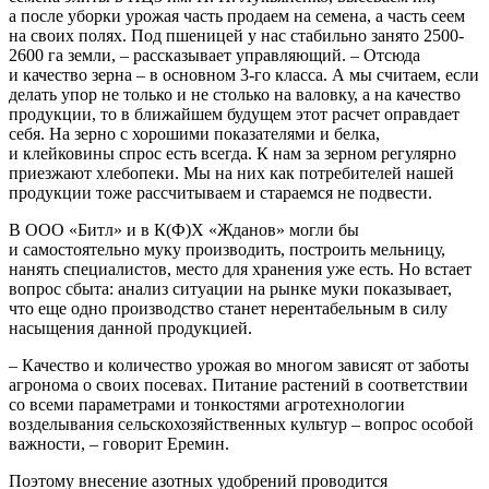
а после уборки урожая часть продаем на семена, а часть сеем
на своих полях. Под пшеницей у нас стабильно занято 2500-
2600 га земли, – ​рассказывает управляющий. – ​Отсюда
и качество зерна – ​в основном 3‑го класса. А мы считаем, если
делать упор не только и не столько на валовку, а на качество
продукции, то в ближайшем будущем этот расчет оправдает
себя. На зерно с хорошими показателями и белка,
и клейковины спрос есть всегда. К нам за зерном регулярно
приезжают хлебопеки. Мы на них как потребителей нашей
продукции тоже рассчитываем и стараемся не подвести.
В ООО «Битл» и в К(Ф)Х «Жданов» могли бы
и самостоятельно муку производить, построить мельницу,
нанять специалистов, место для хранения уже есть. Но встает
вопрос сбыта: анализ ситуации на рынке муки показывает,
что еще одно производство станет нерентабельным в силу
насыщения данной продукцией.
– Качество и количество урожая во многом зависят от заботы
агронома о своих посевах. Питание растений в соответствии
со всеми параметрами и тонкос­тями агротехнологии
возделывания сельскохозяйственных культур – ​вопрос особой
важности, – ​говорит Еремин.
Поэтому внесение азотных удобрений проводится