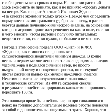
с соблюдением всех сроков и норм. На питании растений
здесь экономить не принято, как и не принято «бросать деньги
на ветер». Как говорит Анатолий Иванович Жданов:
«На качестве экономит только дурак!» Прежде чем определить
норму внесения минерального удобрения в почву, в расчет
берутся данные почвенно-­химического анализа, на основании
которого агроном принимает решение: на каком поле, сколько
и чего вносить, чтобы растение получило питательных
веществ столько, сколько нужно, не больше и не меньше.
Погода в этом сезоне подвела ООО «Битл» и К(Ф)Х
«Жданов», как и многих ставропольских
сельхозтоваропроизводителей минимум дважды. В конце
весны и первом месяце лета поля заливало дождями, а следом
ударила жара и поднялся сильный ветер, не просто
выдувавший почву и неокрепшие ростки, но и секущий
листья растений пылью как мелкой наждачной бумагой.
Негативное влияние почувствовали и колосовые,
и технические культуры. Из 400 га сахарной свеклы
в результате воздействия природных катаклизмов пришлось
пересевать 150 га.
Эти площади вроде бы и небольшие, но при сложившихся
ценах на топливо дополнительные полевые работы повлекли
за собой и дополнительные ощутимые затраты. Хорошо, что