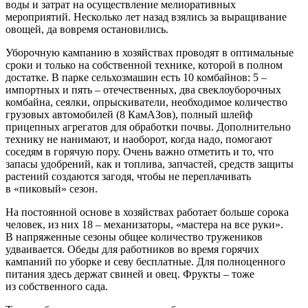
воды и затрат на осуществление мелиоративных
мероприятий. Несколько лет назад взялись за выращивание
овощей, да вовремя остановились.
Уборочную кампанию в хозяйствах проводят в оптимальные
сроки и только на собственной технике, которой в полном
достатке. В парке сельхозмашин есть 10 комбайнов: 5 – ​
импортных и пять – ​отечественных, два свеклоуборочных
комбайна, сеялки, опрыскиватели, необходимое количество
грузовых автомобилей (8 КамАЗов), полный шлейф
прицепных агрегатов для обработки почвы. Дополнительно
технику не нанимают, и наоборот, когда надо, помогают
соседям в горячую пору. Очень важно отметить и то, что
запасы удобрений, как и топлива, запчас­тей, средств защиты
растений создаются загодя, чтобы не переплачивать
в «пиковый» сезон.
На постоянной основе в хозяйствах работает больше сорока
человек, из них 18 – ​механизаторы, «мастера на все руки».
В напряженные сезоны общее количество тружеников
удваивается. Обеды для работников во время горячих
кампаний по уборке и севу бесплатные. Для полноценного
питания здесь держат свиней и овец. Фрукты – ​тоже
из собственного сада.