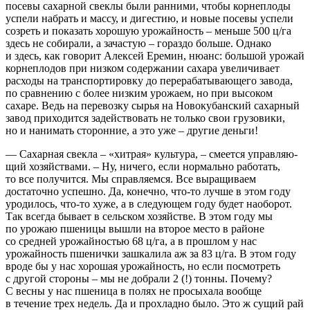
посевы сахарной свеклы были ранними, чтобы корнеплоды
успели набрать и массу, и дигестию, и новые посевы успели
созреть и показать хорошую урожайность – ​меньше 500 ц/га
здесь не собирали, а зачастую – ​гораздо больше. Однако
и здесь, как говорит Алексей Еремин, нюанс: большой урожай
корнеплодов при низком содержании сахара увеличивает
расходы на транспортировку до перерабатывающего завода,
по сравнению с более низким урожаем, но при высоком
сахаре. Ведь на перевозку сырья на Новокубанский сахарный
завод приходится задействовать не только свои грузовики,
но и нанимать сторонние, а это уже – ​другие деньги!
— Сахарная свекла – ​«хитрая» культура, – ​смеется управляю­
щий хозяйствами. – ​Ну, ничего, если нормально работать,
то все получится. Мы справляемся. Все выращиваем
достаточно успешно. Да, конечно, что‑то лучше в этом году
уродилось, что‑то хуже, а в следую­щем году будет наоборот.
Так всегда бывает в сельском хозяйстве. В этом году мы
по урожаю пшеницы вышли на второе место в районе
со средней урожай­ностью 68 ц/га, а в прошлом ​у нас
урожайность пшенички зашкалила аж за 83 ц/га. В этом году
вроде бы у нас хорошая урожайность, но если посмотреть
с другой стороны – ​мы не добрали 2 (!) тонны. Почему?
С весны у нас пшеница в полях не просыхала вообще
в течение трех недель. Да и прохладно было. Это ж сущий рай