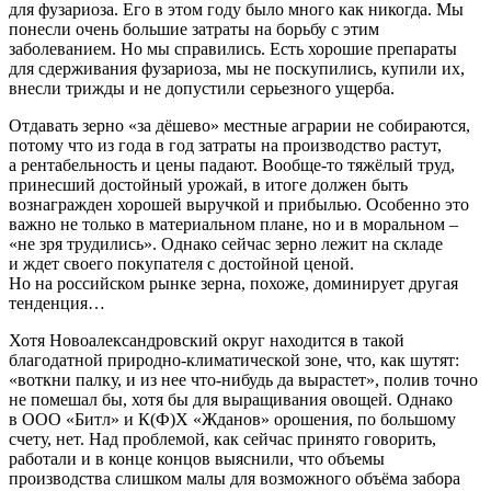
для фузариоза. Его в этом году было много как никогда. Мы
понесли очень большие затраты на борьбу с этим
заболеванием. Но мы справились. Есть хорошие препараты
для сдерживания фуза­риоза, мы не поскупились, купили их,
внесли трижды и не допустили серьезного ущерба.
Отдавать зерно «за дёшево» местные аграрии не собираются,
потому что из года в год затраты на производство растут,
а рентабельность и цены падают. Вообще‑то тяжёлый труд,
принесший достойный урожай, в итоге должен быть
вознагражден хорошей выручкой и прибылью. Особенно это
важно не только в материальном плане, но и в моральном – ​
«не зря трудились». Однако сейчас зерно лежит на складе
и ждет своего покупателя с дос­тойной ценой.
Но на российском рынке зерна, похоже, доминирует другая
тенденция…
Хотя Новоалександровский округ находится в такой
благодатной природно-­климатической зоне, что, как шутят:
«вотк­­ни палку, и из нее что‑нибудь да вырастет», полив точно
не помешал бы, хотя бы для выращивания овощей. Однако
в ООО «Битл» и К(Ф)Х «Жданов» орошения, по большому
счету, нет. Над проблемой, как сейчас принято говорить,
работали и в конце концов выяснили, что объемы
производства слишком малы для возможного объёма забора