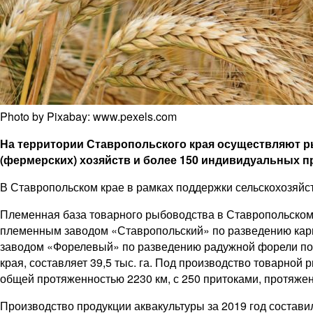
Photo by Pixabay: www.pexels.com
На территории Ставропольского края осуществляют р
(фермерских) хозяйств и более 150 индивидуальных 
В Ставропольском крае в рамках поддержки сельскохозяйст
Племенная база товарного рыбоводства в Ставропольско
племенным заводом «Ставропольский» по разведению карп
заводом «Форелевый» по разведению радужной форели по
края, составляет 39,5 тыс. га. Под производство товарной 
общей протяженностью 2230 км, с 250 притоками, протяженн
Производство продукции аквакультуры за 2019 год составил