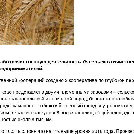
ыбохозяйственную деятельность 75 сельскохозяйствен
предпринимателей.
венной коопераций создано 2 кооператива по глубокой пер
м крае представлена двумя племенными заводами – сельс
ов ставропольской и селинской пород, белого толстолоби
роды камлоопс. Рыбохозяйственный фонд внутренних водо
рыбы в крае используется 8 водохранилищ общей площадью 1,
остью около 8 тыс. км.
о 10,5 тыс. тонн что на 1% выше уровня 2018 года. Произв