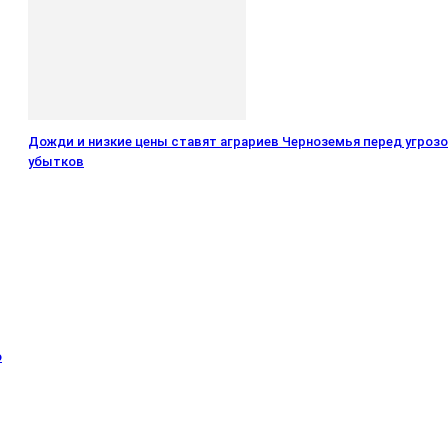
Дожди и низкие цены ставят аграриев Черноземья перед угроз
убытков
о