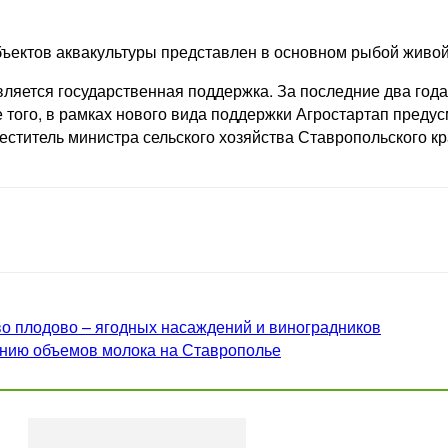
ъектов аквакультуры представлен в основном рыбой живой
авляется государственная поддержка. За последние два го
 того, в рамках нового вида поддержки Агростартап предус
еститель министра сельского хозяйства Ставропольского к
во плодово – ягодных насаждений и виноградников
ению объемов молока на Ставрополье