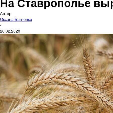
На Ставрополье вы
Автор
Оксана Багненко
-
26.02.2020