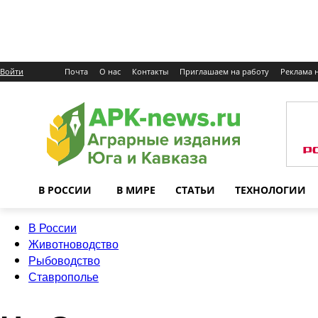
Войти
Почта
О нас
Контакты
Приглашаем на работу
Реклама н
В РОССИИ
В МИРЕ
СТАТЬИ
ТЕХНОЛОГИИ
В России
Животноводство
Рыбоводство
Ставрополье