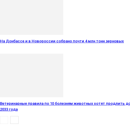
На Донбассе и в Новороссии собрано почти 4 млн тонн зерновых
Ветеринарные правила по 10 болезням животных хотят продлить д
2033 года