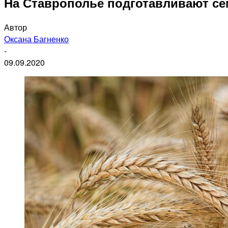
На Ставрополье подготавливают се
Автор
Оксана Багненко
-
09.09.2020