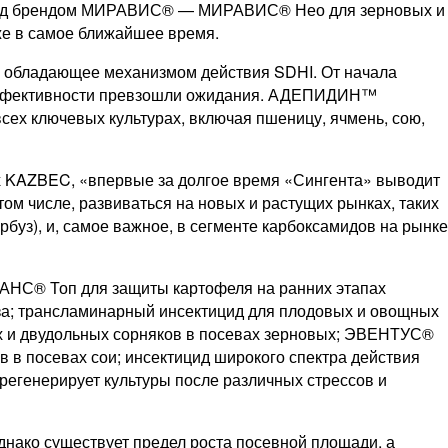
е под брендом МИРАВИС® — МИРАВИС® Нео для зерновых и
е в самое ближайшее время.
 обладающее механизмом действия SDHI. От начала
ы эффективности превзошли ожидания. АДЕПИДИН™
сех ключевых культурах, включая пшеницу, ячмень, сою,
ах KAZBEC, «впервые за долгое время «Сингента» выводит
том числе, развиваться на новых и растущих рынках, таких
арбуз), и, самое важное, в сегменте карбоксамидов на рынке
АНС® Топ для защиты картофеля на ранних этапах
а; трансламинарный инсектицид для плодовых и овощных
 и двудольных сорняков в посевах зерновых; ЭВЕНТУС®
 в посевах сои; инсектицид широкого спектра действия
егенерирует культуры после различных стрессов и
днако существует предел роста посевной площади, а