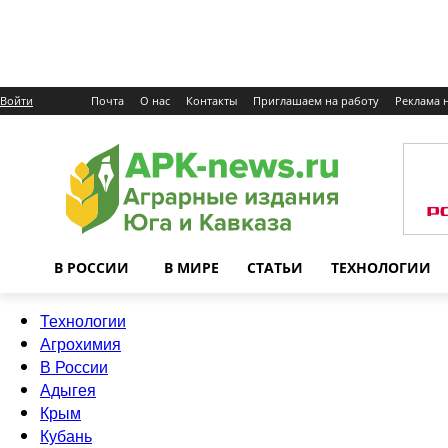
Войти
Почта
О нас
Контакты
Приглашаем на работу
Реклама н
В РОССИИ
В МИРЕ
СТАТЬИ
ТЕХНОЛОГИИ
Технологии
Агрохимия
В России
Адыгея
Крым
Кубань