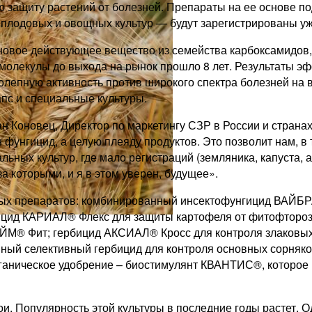
ю защиту растений от болезней. Препараты на ее основ
лодовых и овощных культур — будут зарегистрированы уж
вое действующее вещество из семейства карбоксамидов,
й молекулы до выхода на рынок прошло 8 лет. Результат
олепную активность против широкого спектра болезней на в
апс и специальные культуры.
ан Коновец, Директор по маркетингу СЗР в России и стран
 фунгицид, а целую плеяду продуктов. Это позволит нам, в 
льных культур, где мало регистраций (земляника, капуста, 
за которыми, и я в этом уверен, будущее».
вых препаратов: комбинированный инсектофунгицид ВАЙБР
ицид КАРИАЛ® Флекс для защиты картофеля от фитофтороз
ЙМ® Фит; гербицид АКСИАЛ® Кросс для контроля злаковых
ый селективный гербицид для контроля основных сорняков
аническое удобрение – биостимулянт КВАНТИС®, которое р
. Популярность этой культуры в последние годы растет. О