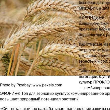
беспрецедентну
МИРАВИС® для п
АДЕПИДИН® – но
разработки это
проявляет велик
подсолнечник, р
Как отмечает Ив
на рынок не один
как рынок специа
зерновых и сои, 
Также среди но
вегетации; фунг
культур ПРОКЛЭ
Photo by Pixabay: www.pexels.com
— комбинированн
ЭФОРИЯ® Топ для зерновых культур; комбинированное орг
повышает природный потенциал растений
«Сингента» активно разрабатывает направление защиты сои