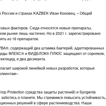
 в России и странах KAZBEK Иван Коновец. – Общий
совых факторов. Сюда относятся новые препараты,
м рынке лишь частично. Но в 2021 г. зарегистрировано
ять из 16 препаратов.
ТУВА®, содержащий два штамма бактерий, адаптированных
ербициды ФЛЕКС® и ВИДБЛОК® ПЛЮС защищают от сорняков,
ектицид, и два десиканта.
олагает широкой линейкой новых разработок, которые
клиентам».
p Protection (средства защиты растений) и Syngenta
я заботясь о планете. Мы стремимся повысить устойчивость,
вационных решений в сфере растениеводства. Наши