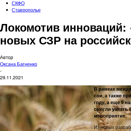
СКФО
Ставрополье
Локомотив инноваций: 
новых СЗР на российс
Автор
Оксана Багненко
-
29.11.2021
В рамках межд
сои, а также п
году, а еще 9 
смогли узнать 
мероприятие.
Из новых разра