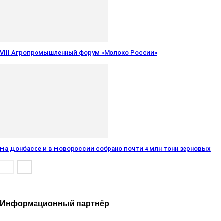
VIII Агропромышленный форум «Молоко России»
На Донбассе и в Новороссии собрано почти 4 млн тонн зерновых
Информационный партнёр