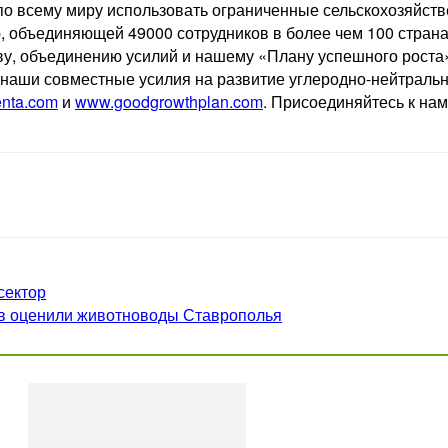
по всему миру использовать ограниченные сельскохозяйст
oup, объединяющей 49000 сотрудников в более чем 100 стра
ву, объединению усилий и нашему «Плану успешного роста
 наши совместные усилия на развитие углеродно-нейтральн
nta.com
и
www.goodgrowthplan.com
. Присоединяйтесь к нам 
сектор
ев оценили животноводы Ставрополья