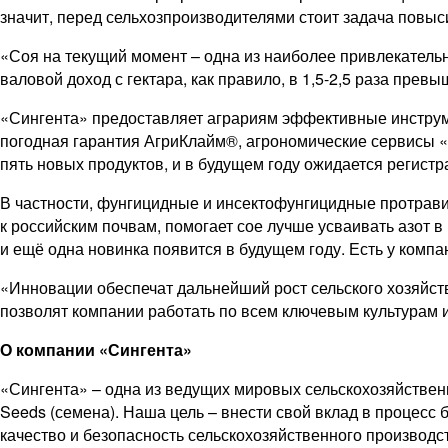
значит, перед сельхозпроизводителями стоит задача повыс
«Соя на текущий момент – одна из наиболее привлекательн
валовой доход с гектара, как правило, в 1,5-2,5 раза прев
«Сингента» предоставляет аграриям эффективные инструм
погодная гарантия АгриКлайм®, агрономические сервисы «
пять новых продуктов, и в будущем году ожидается регист
В частности, фунгицидные и инсектофунгицидные протрав
к российским почвам, помогает сое лучше усваивать азо
и ещё одна новинка появится в будущем году. Есть у комп
«Инновации обеспечат дальнейший рост сельского хозяйств
позволят компании работать по всем ключевым культурам 
О компании «Сингента»
«Сингента» – одна из ведущих мировых сельскохозяйственн
Seeds (семена). Наша цель – внести свой вклад в процесс 
качество и безопасность сельскохозяйственного производ