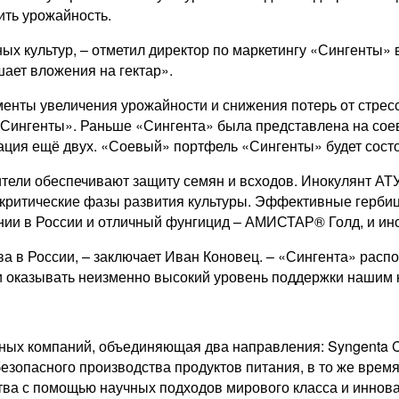
ить урожайность.
ых культур, – отметил директор по маркетингу «Сингенты»
ышает вложения на гектар».
енты увеличения урожайности и снижения потерь от стрес
Сингенты». Раньше «Сингента» была представлена на соево
рация ещё двух. «Соевый» портфель «Сингенты» будет состо
ители обеспечивают защиту семян и всходов. Инокулянт А
т в критические фазы развития культуры. Эффективные г
ании в России и отличный фунгицид – АМИСТАР® Голд, и инс
а в России, – заключает Иван Коновец. – «Сингента» расп
и оказывать неизменно высокий уровень поддержки нашим 
ых компаний, объединяющая два направления: Syngenta Cro
безопасного производства продуктов питания, в то же врем
ства с помощью научных подходов мирового класса и инно