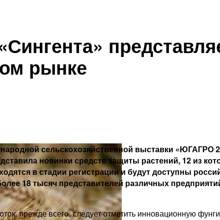
«Сингента» представля
ком рынке
ународной сельскохозяйственной выставки «ЮГАГРО 2
редставила новинки средств защиты растений, 12 из к
находятся в стадии регистрации и будут доступны росс
более 18 тысяч представителей различных предприят
боток, прежде всего, следует отметить инновационную ф