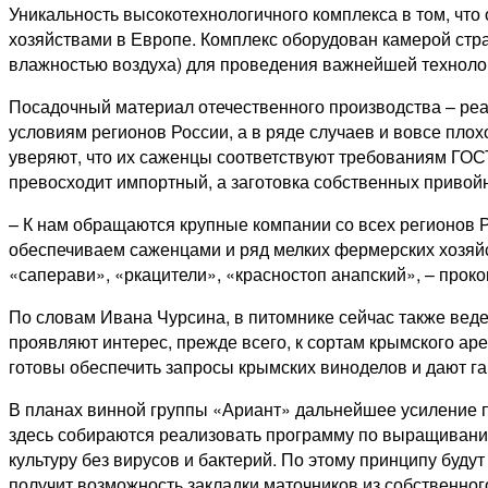
Уникальность высокотехнологичного комплекса в том, что
хозяйствами в Европе. Комплекс оборудован камерой стр
влажностью воздуха) для проведения важнейшей техноло
Посадочный материал отечественного производства – реа
условиям регионов России, а в ряде случаев и вовсе пл
уверяют, что их саженцы соответствуют требованиям ГОС
превосходит импортный, а заготовка собственных привой
– К нам обращаются крупные компании со всех регионов Ро
обеспечиваем саженцами и ряд мелких фермерских хозяйс
«саперави», «ркацители», «красностоп анапский», – про
По словам Ивана Чурсина, в питомнике сейчас также вед
проявляют интерес, прежде всего, к сортам крымского а
готовы обеспечить запросы крымских виноделов и дают г
В планах винной группы «Ариант» дальнейшее усиление пр
здесь собираются реализовать программу по выращиванию с
культуру без вирусов и бактерий. По этому принципу буд
получит возможность закладки маточников из собственног