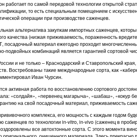
 он работает по самой передовой технологии открытой стра
атификации, то есть специальным помещением с искусстве
гической операции при производстве саженцев.
льная альтернатива закупкам импортных саженцев, которы
охого качества (низкая приживаемость, пораженность вред
Т, посадочный материал ежегодно проходит многочисленны
но-подвойных комбинаций является гарантией сортовой чис
ссии и не только – Краснодарский и Ставропольский края, 
тв. Востребованы такие международные сорта, как «каберн
комментировал Иван Чурсин.
ется активная работа по восстановлению сортового досто
реала: «солдайя», «первенец магарыча», «шабаш», «кокур 
арантию на свой посадочный материал, приживаемость саже
ививочного комплекса, его мощность с каждым годом будет 
аженцев по технологии in-vitro, in-vivo (саженец в проби
ут оздоровлены все автохтонные сорта. С этого момента ви
о оригинального, очищенного материала. Здесь прекрасно 