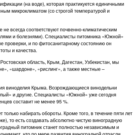
тификации (на воде), которая практикуется единичными
нным микроклиматом (со строгой температурой и
е не всегда соответствуют почвенно-климатическим
ителями и болезнями). Специалисты питомника «Южной»
е проверки, и по фитосанитарному состоянию он
тоты и качества.
Ростовская область, Крым, Дагестан, Узбекистан, мы
е», «шардоне», «рислинг», а также местные –
яния виноделия Крыма. Возрождающиеся винодельни
белый» и другие. Специалисты «Южной» уже сегодня
нцев составит не менее 95 %.
только набирать обороты. Кроме того, в течение пяти лет
рке), то есть создавать абсолютно чистую виноградную
ноградный питомник станет полностью независимым и
понимают, что по мере развития виноградной отрасли,